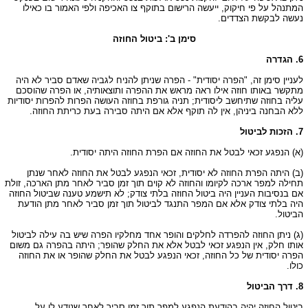
המתנהל על פי חיקוק, ייעשה הרישום בתוקף צו האכיפה ולפי האמור בו כאילו
נעשה לבקשת הצדדים.
סימן ב': ביטול החוזה
6. הגדרה
לעניין סימן זה, "הפרה יסודית" - הפרה שניתן להניח לגביה שאדם סביר לא היה
מתקשר באותו חוזה אילו ראה מראש את ההפרה ותוצאותיה, או הפרה שהוסכם
עליה בחוזה שתיחשב ליסודית; תניה גורפת בחוזה העושה הפרות להפרות יסודיות
ללא הבחנה ביניהן, אין לה תוקף אלא אם היתה סבירה בעת כריתת החוזה.
7. הזכות לביטול
(א) הנפגע זכאי לבטל את החוזה אם הפרת החוזה היתה יסודית.
(ב) היתה הפרת החוזה לא יסודית, זכאי הנפגע לבטל את החוזה לאחר שנתן
תחילה למפר ארכה לקיומו והחוזה לא קוים תוך זמן סביר לאחר מתן הארכה, זולת
אם בנסיבות העניין היה ביטול החוזה בלתי צודק; לא תישמע טענה שביטול החוזה
היה בלתי צודק אלא אם המפר התנגד לביטול תוך זמן סביר לאחר מתן הודעת
הביטול.
(ג) ניתן החוזה להפרדה לחלקים והופר אחד מחלקיו הפרה שיש בה עילה לביטול
אותו חלק, אין הנפגע זכאי לבטל אלא את החלק שהופר; היתה בהפרה גם משום
הפרה יסודית של כל החוזה, זכאי הנפגע לבטל את החלק שהופר או את החוזה
כולו.
8. דרך הביטול
ביטול החוזה יהיה בהודעת הנפגע למפר תוך זמן סביר לאחר שנודע לו על