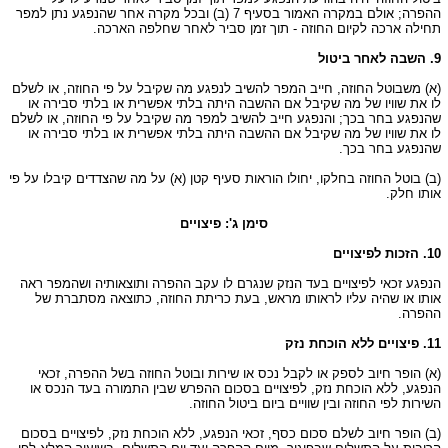
ההפרה; אולם במקרה האמור בסעיף 7 (ב) ובכל מקרה אחר שהנפגע נתן למפר
תחילה ארכה לקיום החוזה - תוך זמן סביר לאחר שחלפה הארכה.
9. השבה לאחר ביטול
(א) משבוטל החוזה, חייב המפר להשיב לנפגע מה שקיבל על פי החוזה, או לשלם
לו את שוויו של מה שקיבל אם ההשבה היתה בלתי אפשרית או בלתי סבירה או
שהנפגע בחר בכך; והנפגע חייב להשיב למפר מה שקיבל על פי החוזה, או לשלם
לו את שוויו של מה שקיבל אם ההשבה היתה בלתי אפשרית או בלתי סבירה או
שהנפגע בחר בכך.
(ב) בוטל החוזה בחלקו, יחולו הוראות סעיף קטן (א) על מה שהצדדים קיבלו על פי
אותו חלק.
סימן ג': פיצויים
10. הזכות לפיצויים
הנפגע זכאי לפיצויים בעד הנזק שנגרם לו עקב ההפרה ותוצאותיה ושהמפר ראה
אותו או שהיה עליו לראותו מראש, בעת כריתת החוזה, כתוצאה מסתברת של
ההפרה.
11. פיצויים ללא הוכחת נזק
(א) הופר חיוב לספק או לקבל נכס או שירות ובוטל החוזה בשל ההפרה, זכאי
הנפגע, ללא הוכחת נזק, לפיצויים בסכום ההפרש שבין התמורה בעד הנכס או
השירות לפי החוזה ובין שוויים ביום ביטול החוזה.
(ב) הופר חיוב לשלם סכום כסף, זכאי הנפגע, ללא הוכחת נזק, לפיצויים בסכום