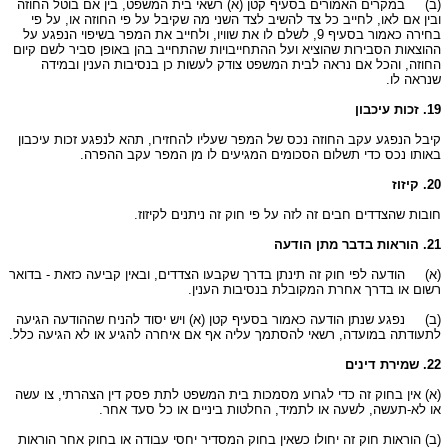
(ב)
במקרים האמורים בסעיף קטן (א) רשאי בית המשפט, בין אם בוטל החוזה
ובין אם לאו, לחייב כל צד להשיב לצד השני מה שקיבל על פי החוזה או, על פי
בחירה כאמור בסעיף 9, לשלם לו את שוויו, ולחייב את המפר בשיפוי הנפגע על
ההוצאות הסבירות שהוציא ועל ההתחייבויות שהתחייב בהן באופן סביר לשם קיום
החוזה, והכל אם נראה לבית המשפט צודק לעשות כן בנסיבות הענין ובמידה
שנראה לו.
19. זכות עיכבון
קיבל הנפגע עקב החוזה נכס של המפר שעליו להחזירו, תהא לנפגע זכות עיכבון
באותו נכס כדי תשלום הסכומים המגיעים לו מן המפר עקב ההפרה.
20. קיזוז
חובות שהצדדים חבים זה לזה על פי חוק זה ניתנים לקיזוז.
21. הוראות בדבר מתן הודעה
(א)
הודעה לפי חוק זה תינתן בדרך שקבעו הצדדים, ובאין קביעה כזאת - בדואר
רשום או בדרך אחרת המקובלת בנסיבות הענין.
(ב)
נפגע שנתן הודעה כאמור בסעיף קטן (א) ויש יסוד להניח שההודעה הגיעה
לתעודתה במועדה, רשאי להסתמך עליה אף אם איחרה להגיע או לא הגיעה כלל.
22. שמירת דינים
(א) אין בחוק זה כדי לגרוע מסמכות בית המשפט לתת פסק דין הצהרתי, צו עשה
או לא-תעשה, לשעה או לתמיד, החלטות ביניים או כל סעד אחר.
(ב) הוראות חוק זה יחולו כשאין בחוק המסדיר יחסי עבודה או בחוק אחר הוראות