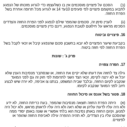
(ב)
הסכם על פיצויים מוסכמים אין בו כשלעצמו כדי לגרוע מזכותו של הנפגע
לתבוע במקומם פיצויים לפי סעיפים 10עד 14 או לגרוע מכל תרופה אחרת בשל
הפרת החוזה.
(ג)
לעניין סימן זה, סכומים שהמפר שילם לנפגע לפני הפרת החוזה והצדדים
הסכימו מראש על חילוטם לטובת הנפגע, דינם כדין פיצויים מוסכמים.
16. פיצויים וביטוח
בקביעת שיעור הפיצויים לא יובא בחשבון סכום שהנפגע קיבל או זכאי לקבל בשל
הפרת החוזה לפי חוזה ביטוח.
פרק ג' : שונות
17. הפרה צפויה
גילה צד לחוזה את דעתו שלא יקיים את החוזה, או שנסתבר מנסיבות הענין שלא
יוכל או לא ירצה לקיימו, זכאי הצד השני לתרופות לפי חוק זה גם לפני המועד
שנקבע לקיום החוזה, ובלבד שבית המשפט, בנתנו צו אכיפה, לא יורה שיש לבצע
חיוב לפני המועד שנקבע לקיומו.
18. פטור בשל אונס או סיכול החוזה
(א)
היתה הפרת החוזה תוצאה מנסיבות שהמפר, בעת כריתת החוזה, לא ידע
ולא היה עליו לדעת עליהן או שלא ראה ולא היה עליו לראותן מראש, ולא יכול היה
למנען, וקיום החוזה באותן נסיבות הוא בלתי אפשרי או שונה באופן יסודי ממה
שהוסכם עליו בין הצדדים, לא תהיה ההפרה עילה לאכיפת החוזה שהופר או
לפיצויים.