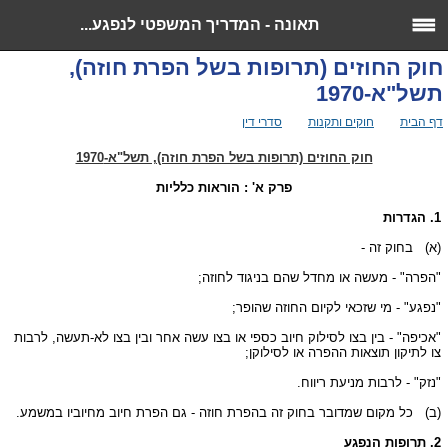
תאונה - המדריך המשפטי לנפגע...
חוק החוזים (תרופות בשל הפרת חוזה),
תשל"א-1970
>>
>>
>> חוק החוזים (תרופות בשל הפרת
דף הבית
חוקים ותקנות
סדרי דין
חוזה), תשל"א-1970
חוק החוזים (תרופות בשל הפרת חוזה), תשל"א-1970
פרק א' : הוראות כלליות
1. הגדרות
(א)
בחוק זה -
"הפרה" - מעשה או מחדל שהם בניגוד לחוזה;
"נפגע" - מי שזכאי לקיום החוזה שהופר;
"אכיפה" - בין בצו לסילוק חיוב כספי או בצו עשה אחר ובין בצו לא-תעשה, לרבות
צו לתיקון תוצאות ההפרה או לסילוקן;
"נזק" - לרבות מניעת ריווח.
(ב)
כל מקום שמדובר בחוק זה בהפרת חוזה - גם הפרת חיוב מחיוביו במשמע.
2. תרופות הנפגע