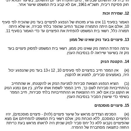
הריבית על התשלום שבפיגור, מיום ההפרה ועד יום התשלום, בשיעור המלא לפי
חוק פסיקת ריבית, תשכ"א-1961, אם לא קבע בית המשפט שיעור אחר.
12. שמירת זכות
האמור בסעיף 11 אינו גורע מזכותו של הנפגע לפיצויים בעד נזק שהוכיח לפי סעיף
10; אולם אם היתה התמורה שכנגד החיוב שהופר בלתי סבירה, או שלא היתה
תמורה כלל, רשאי בית המשפט להפחית את הפיצויים עד כדי האמור בסעיף 11.
13. פיצויים בעד נזק שאינו של ממון
גרמה הפרת החוזה נזק שאינו נזק ממון, רשאי בית המשפט לפסוק פיצויים בעד
נזק זה בשיעור שייראה לו בנסיבות הענין.
14. הקטנת הנזק
(א)
אין המפר חייב בפיצויים לפי סעיפים 10, 12 ו-13 בעד נזק שהנפגע יכול
היה, באמצעים סבירים, למנוע או להקטין.
(ב)
הוציא הנפגע הוצאות סבירות למניעת הנזק או להקטנתו, או שהתחייב
בהתחייבויות סבירות לשם כך, חייב המפר לשפות אותו עליהן, בין אם נמנע הנזק
או הוקטן ובין אם לאו; היו ההוצאות או ההתחייבויות בלתי סבירות, חייב המפר
בשיפוי כדי שיעורן הסביר בנסיבות הענין.
15. פיצויים מוסכמים
(א)
הסכימו הצדדים מראש על שיעור פיצויים (להלן - פיצויים מוסכמים), יהיו
הפיצויים כמוסכם, ללא הוכחת נזק; אולם רשאי בית המשפט להפחיתם אם מצא
שהפיצויים נקבעו ללא כל יחס סביר לנזק שניתן היה לראותו מראש בעת כריתת
החוזה כתוצאה מסתברת של ההפרה.