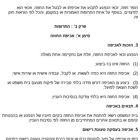
הופר חוזה, זכאי הנפגע לתבוע את אכיפתו או לבטל את החוזה, וזכאי הוא
לפיצויים, בנוסף על אחת התרופות האמורות או במקומן, והכל לפי הוראות חוק
זה.
פרק ב' : התרופות
סימן א': אכיפת החוזה
3. הזכות לאכיפה
הנפגע זכאי לאכיפת החוזה, זולת אם נתקיימה אחת מאלה:
(1)
החוזה אינו בר-ביצוע;
(2)
אכיפת החוזה היא כפיה לעשות, או לקבל, עבודה אישית או שירות אישי;
(3)
ביצוע צו האכיפה דורש מידה בלתי סבירה של פיקוח מטעם בית משפט או
לשכת הוצאה לפועל;
(4)
אכיפת החוזה היא בלתי צודקת בנסיבות העניין.
4. תנאים באכיפה
בית המשפט רשאי להתנות את אכיפת החוזה בקיום חיוביו של הנפגע או בהבטחת
קיומם או בתנאים אחרים המתחייבים מן החוזה לפי נסיבות העניין.
5. אכיפה בעסקה טעונת רישום
ניתן צו אכיפה על חיוב להקנות נכס או זכות בנכס וההקניה טעונה רישום בפנקס