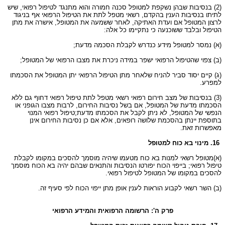
(2) בנסיבות שבהן נשקפת למטופל סכנה חמורה והוא מתנגד לטיפול רפואי, שיש
לתיתו בנסיבות הענין בהקדם, רשאי מטפל לתת את הטיפול הרפואי אף בניגוד
לרצון המטופל אם ועדת האתיקה, לאחר ששמעה את המטופל, אישרה את מתן
הטיפול ובלבד ששוכנעה כי נתקיימו כל אלה:
(א) נמסר למטופל מידע כנדרש לקבלת הסכמה מדעת;
(ב) צפוי שהטיפול הרפואי ישפר במידה ניכרת את מצבו הרפואי של המטופל;
(ג) קיים יסוד סביר להניח שלאחר מתן הטיפול הרפואי יתן המטופל את הסכמתו
למפרע.
(3) בנסיבות של מצב חירום רפואי רשאי מטפל לתת טיפול רפואי דחוף גם ללא
הסכמתו מדעת של המטופל, אם בשל נסיבות החירום, לרבות מצבו הגופני או
הנפשי של המטופל, לא ניתן לקבל את הסכמתו מדעת;טיפול רפואי המנוי
בתוספת יינתן בהסכמת שלושה רופאים, אלא אם כן נסיבות החירום אינן
מאפשרות זאת.
16. מינוי בא כוח למטופל
(א)מטופל רשאי למנות בא כוח מטעמו שיהיה מוסמך להסכים במקומו לקבלת
טיפול רפואי; בייפוי הכוח יפורטו הנסיבות והתנאים שבהם יהיה בא הכוח מוסמך
להסכים במקומו של המטופל לטיפול רפואי.
(ב) השר רשאי לקבוע הוראות לענין אופן מתן ייפוי הכוח לפי סעיף זה.
פרק ה': הרשומה הרפואית והמידע הרפואי