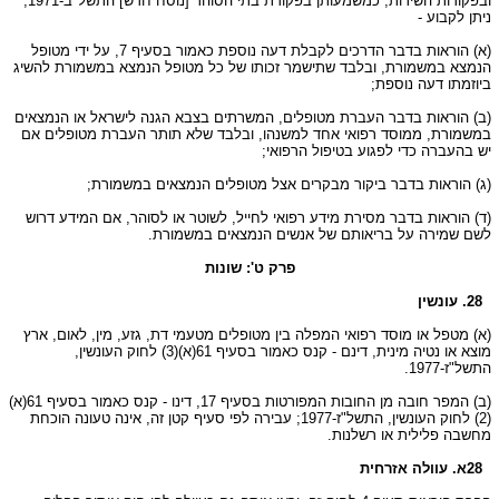
ובפקודות השירות, כמשמעותן בפקודת בתי הסוהר [נוסח חדש] התשל"ב-1971,
ניתן לקבוע -
(א) הוראות בדבר הדרכים לקבלת דעה נוספת כאמור בסעיף 7, על ידי מטופל
הנמצא במשמורת, ובלבד שתישמר זכותו של כל מטופל הנמצא במשמורת להשיג
ביוזמתו דעה נוספת;
(ב) הוראות בדבר העברת מטופלים, המשרתים בצבא הגנה לישראל או הנמצאים
במשמורת, ממוסד רפואי אחד למשנהו, ובלבד שלא תותר העברת מטופלים אם
יש בהעברה כדי לפגוע בטיפול הרפואי;
(ג) הוראות בדבר ביקור מבקרים אצל מטופלים הנמצאים במשמורת;
(ד) הוראות בדבר מסירת מידע רפואי לחייל, לשוטר או לסוהר, אם המידע דרוש
לשם שמירה על בריאותם של אנשים הנמצאים במשמורת.
פרק ט': שונות
28. עונשין
(א) מטפל או מוסד רפואי המפלה בין מטופלים מטעמי דת, גזע, מין, לאום, ארץ
מוצא או נטיה מינית, דינם - קנס כאמור בסעיף 61(א)(3) לחוק העונשין,
התשל"ז-1977.
(ב) המפר חובה מן החובות המפורטות בסעיף 17, דינו - קנס כאמור בסעיף 61(א)
(2) לחוק העונשין, התשל"ז-1977; עבירה לפי סעיף קטן זה, אינה טעונה הוכחת
מחשבה פלילית או רשלנות.
28א. עוולה אזרחית