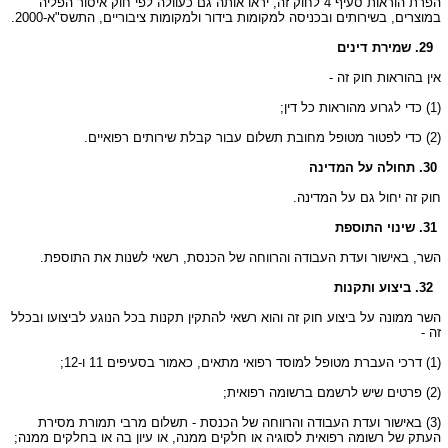
הפרת הוראות סעיף 4 לחוק זה, יראו אותה גם כעוולה לפי חוק איסור הפליה
במוצרים, בשירותים ובכניסה למקומות בידור ולמקומות ציבוריים, התשס"א-2000.
29. שמירת דינים
אין בהוראות חוק זה -
(1) כדי לגרוע מהוראות כל דין;
(2) כדי לפטור מטופל מחובת תשלום עבור קבלת שירותים רפואיים.
30. תחולה על המדינה
חוק זה יחול גם על המדינה.
31. שינוי התוספת
השר, באישור ועדת העבודה והרווחה של הכנסת, רשאי לשנות את התוספת.
32. ביצוע ותקנות
השר ממונה על ביצוע חוק זה והוא רשאי להתקין תקנות בכל הנוגע לביצועו ובכלל
זה -
(1) דרכי העברת מטופל למוסד רפואי מתאים, כאמור בסעיפים 11 ו-12;
(2) פרטים שיש לרשמם ברשומה רפואית;
(3) באישור ועדת העבודה והרווחה של הכנסת - תשלום מרבי תמורת מסירת
העתק של רשומה רפואית לסוגיה או חלקים ממנה, או עיון בה או בחלקים ממנה;