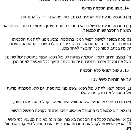
14. אופן מתן הסכמה מדעת
(א) הסכמה מדעת יכול שתהיה בכתב, בעל פה או בדרך של התנהגות.
(ב) הסכמה מדעת לטיפול רפואי המנוי בתוספת תינתן במסמך בכתב, שיכלול את
תמצית ההסבר שניתן למטופל.
(ג) נזקק מטופל לטיפול רפואי המנוי בתוספת ונמנע ממנו לתת את הסכמתו
מדעת בכתב, תינתן ההסכמה בפני שני עדים, ובלבד שדבר ההסכמה והעדות
יתועדו בכתב סמוך ככל האפשר לאחר מכן.
(ד) במצב חירום רפואי, הסכמה מדעת לטיפול רפואי המנוי בתוספת יכול שתינתן
בעל פה ובלבד שדבר ההסכמה יתועד בכתב סמוך ככל האפשר לאחר מכן.
15. טיפול רפואי ללא הסכמה
על אף הוראות סעיף 13 -
(1) מטפל רשאי לתת טיפול רפואי שאינו מנוי בתוספת, גם ללא הסכמתו מדעת
של המטופל אם נתקיימו כל אלה:
(א) מצבו הגופני או הנפשי של המטופל אינו מאפשר קבלת הסכמתו מדעת;
(ב) לא ידוע למטפל כי המטופל או אפוטרופסו מתנגד לקבלת הטיפול הרפואי;
(ג) אין אפשרות לקבל את הסכמת בא כוחו אם מונה בא כוח מטעמו לפי סעיף
16, או אין אפשרות לקבל את הסכמת אפוטרופסו אם המטופל הוא קטין או פסול
דין.