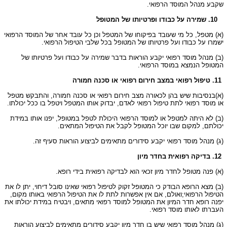
שקבע מנהל המוסד הרפואי.
10. שמירה על כבודו ופרטיותו של המטופל
(א) מטפל, כל מי שעובד בפיקוחו של המטפל וכן כל עובד אחר של המוסד הרפואי
ישמרו על כבודו ועל פרטיותו של המטופל בכל שלבי הטיפול הרפואי.
(ב) מנהל מוסד רפואי יקבע הוראות בדבר שמירה על כבודו ועל פרטיותו של
המטופל הנמצא במוסד הרפואי.
11. טיפול רפואי במצב חירום רפואי או סכנה חמורה
(א)בנסיבות שיש בהן לכאורה מצב חירום רפואי או סכנה חמורה, והתבקש מטפל
או מוסד רפואי לתת טיפול רפואי לאדם, יבדוק אותו המטפל ויטפל בו ככל יכולתו.
(ב) לא היתה למטפל או למוסד הרפואי היכולת לטפל במטופל, יפנו אותו במידת
יכולתם, למקום שבו יוכל המטופל לקבל את הטיפול המתאים.
(ג) מנהל מוסד רפואי יקבע סידורים מתאימים לביצוע הוראות סעיף זה.
12. בדיקה רפואית בחדר מיון
(א) פנה מטופל לחדר מיון זכאי הוא לבדיקה רפואית בידי רופא.
(ב) מצא הרופא הבודק כי המטופל זקוק לטיפול רפואי שאינו סובל דיחוי, יתן לו את
הטיפול הרפואי;ואולם, אם אין אפשרות לתת לו את הטיפול הרפואי באותו מקום,
יפנה רופא חדר המיון את המטופל למוסד רפואי מתאים, ויבטיח במידת יכולתו את
העברתו לאותו מוסד רפואי.
(ג) מנהל מוסד רפואי שיש בו חדר מיון יקבע סידורים מתאימים לביצוע הוראות