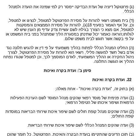
(ג) פרוטוקול דיוניה של ועדת הבדיקה יימסר רק למי שמינה את הועדה ולמנהל
הכללי.
(ד) בית משפט רשאי להורות על מסירת הפרוטוקול למטופל, לנציגו או למטפל,
וכן, על אף האמור בסעיף 18(ג), להורות על מסירת הממצאים והמסקנות
למטופל, אם מצא כי הצורך בגילויו לשם עשיית צדק עדיף מן הענין שיש לא
לגלותו;הוראה כאמור יכול שתינתן במסגרת הליך שמתנהל בפני בית המשפט או
על פי בקשה אשר תוגש לבית משפט שלום.
(ה) החליט המנהל הכללי לפתוח בהליך משמעתי על פי דין או להגיש תלונה נגד
אדם בשל חשד למעשה פלילי, רשאי הוא להורות על מסירת הפרוטוקול, לצורך
ניהול החקירה או ההליך המשמעתי, לאדם המוסמך לכך, וכן למטפל שנגדו נפתח
ההליך או הוגשה התלונה.
סימן ב': ועדת בקרה ואיכות
22. ועדת בקרה ואיכות
(א) בחוק זה, "ועדת בקרה ואיכות" - אחת מאלה;
(1) ועדה פנימית של מוסד רפואי שהקים מנהל המוסד לשם הערכת הפעילות
הרפואית ושיפור איכותו של הטיפול הרפואי;
(2) ועדה שהקים מנהל קופת חולים לשם שיפור איכות שירותי הבריאות במוסדות
קופת החולים;
(3) ועדה שהקים המנהל הכללי לשם שיפור איכות שירותי הבריאות.
(ב) תוכן הדיונים שהתקיימו בועדת הבקרה והאיכות, הפרוטוקול, כל חומר שהוכן