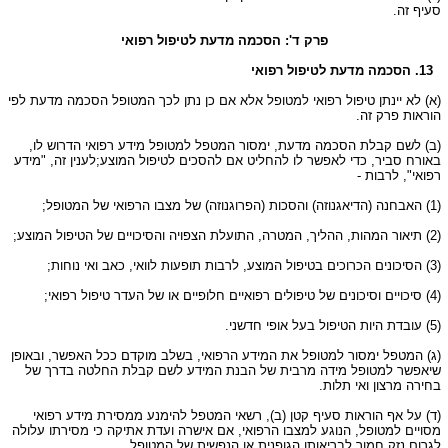
סעיף זה.
פרק ד': הסכמה מדעת לטיפול רפואי
13. הסכמה מדעת לטיפול רפואי
(א) לא יינתן טיפול רפואי למטופל אלא אם כן נתן לכך המטופל הסכמה מדעת לפי
הוראות פרק זה.
(ב) לשם קבלת הסכמה מדעת, ימסור המטפל למטופל מידע רפואי הדרוש לו,
באורח סביר, כדי לאפשר לו להחליט אם להסכים לטיפול המוצע;לענין זה, "מידע
רפואי", לרבות -
(1) האבחנה (הדיאגנוזה) והסכות (הפרוגנוזה) של מצבו הרפואי של המטופל;
(2) תיאור המהות, ההליך, המטרה, התועלת הצפויה והסיכויים של הטיפול המוצע;
(3) הסיכונים הכרוכים בטיפול המוצע, לרבות תופעות לוואי, כאב ואי נוחות;
(4) סיכויים וסיכונים של טיפולים רפואיים חלופיים או של העדר טיפול רפואי;
(5) עובדת היות הטיפול בעל אופי חדשני.
(ג) המטפל ימסור למטופל את המידע הרפואי, בשלב מוקדם ככל האפשר, ובאופן
שיאפשר למטופל מידה מרבית של הבנת המידע לשם קבלת החלטה בדרך של
בחירה מרצון ואי תלות.
(ד) על אף הוראות סעיף קטן (ב), רשאי המטפל להימנע ממסירת מידע רפואי
מסויים למטופל, הנוגע למצבו הרפואי, אם אישרה ועדת אתיקה כי מסירתו עלולה
לגרום נזק חמור לבריאותו הגופנית או הנפשית של המטופל.