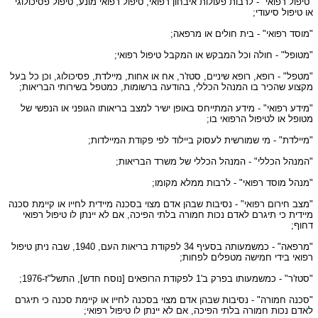
"טיפול רפואי" - לרבות פעולות איבחון רפואי, טיפול רפואי מונע, טיפול פסיכולוגי
או טיפול סיעודי;
"מוסד רפואי" - בית חולים או מרפאה;
"מטופל" - חולה וכל המבקש או המקבל טיפול רפואי;
"מטפל" - רופא, רופא שיניים, סטז'ר, אח או אחות, מיילדת, פסיכולוג, וכן כל בעל
מקצוע שהכיר בו המנהל הכללי, בהודעה ברשומות, כמטפל בשירותי הבריאות;
"מידע רפואי" - מידע המתייחס באופן ישיר למצב בריאותו הגופני או הנפשי של
מטופל או לטיפול הרפואי בו;
"מיילדת" - מי שמורשית לעסוק ביילוד לפי פקודת המיילדות;
"המנהל הכללי" - המנהל הכללי של משרד הבריאות;
"מנהל מוסד רפואי" - לרבות ממלא מקומו;
"מצב חירום רפואי" - נסיבות שבהן אדם מצוי בסכנה מיידית לחייו או קיימת סכנה
מיידית כי תיגרם לאדם נכות חמורה בלתי הפיכה, אם לא יינתן לו טיפול רפואי
דחוף;
"מרפאה" - כמשמעותה בסעיף 34 לפקודת בריאות העם, 1940, שבה ניתן טיפול
רפואי בידי חמישה מטפלים לפחות;
"סטז'ר" - כמשמעותו בפרק ב'1 לפקודת הרופאים [נוסח חדש], התשל"ז-1976;
"סכנה חמורה" - נסיבות שבהן אדם מצוי בסכנה לחייו או קיימת סכנה כי תיגרם
לאדם נכות חמורה בלתי הפיכה, אם לא יינתן לו טיפול רפואי;