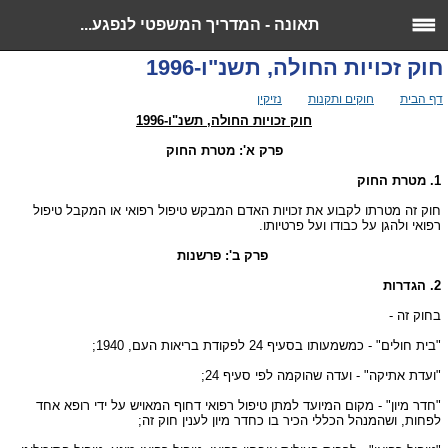
תאונה - המדריך המשפטי לנפגע...
חוק זכויות החולה, תשנ"ו-1996
>>
>>
>> חוק זכויות החולה, תשנ"ו-1996
דף הבית
חוקים ותקנות
נזיקין
חוק זכויות החולה, תשנ"ו-1996
פרק א': מטרת החוק
1. מטרת החוק
חוק זה מטרתו לקבוע את זכויות האדם המבקש טיפול רפואי או המקבל טיפול
רפואי ולהגן על כבודו ועל פרטיותו.
פרק ב': פרשנות
2. הגדרות
בחוק זה -
"בית חולים" - כמשמעותו בסעיף 24 לפקודת בריאות העם, 1940;
"ועדת אתיקה" - ועדה שהוקמה לפי סעיף 24;
"חדר מיון" - מקום המיועד למתן טיפול רפואי דחוף המאויש על ידי רופא אחד
לפחות, ושהמנהל הכללי הכיר בו כחדר מיון לענין חוק זה;