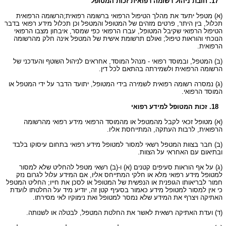
17. חובת ניהול רשומה רפואית זכות המטופל
(א) מטפל יתעד את מהלך הטיפול הרפואי ברשומה רפואית;הרשומה הרפואית
תכלול, בין היתר, פרטים מזהים של המטופל והמטפל וכן תכלול מידע רפואי בדבר
הטיפול הרפואי שקיבל המטופל, עברו הרפואי כפי שמסר, איבחון מצבו הרפואי
הנוכחי והוראות טיפול; ואולם תרשומת אישית של המטפל אינה חלק מהרשומה
הרפואית.
(ב) המטפל, ובמוסד רפואי - מנהל המוסד, אחראים לניהול השוטף והעדכני של
הרשומה הרפואית ולשמירתה בהתאם לכל דין.
(ג) נמסרה רשומה רפואית לשמירה בידי המטופל, יתועד הדבר על ידי המטפל או
המוסד הרפואי.
18. זכות המטופל למידע רפואי
(א) מטופל זכאי לקבל מהמטפל או מהמוסד הרפואי מידע רפואי מהרשומה
הרפואית, לרבות העתקה, המתייחסת אליו.
(ב) חבר בצוות המטפל רשאי למסור למטופל מידע רפואי בתחום עיסוקו בלבד
ובתיאום עם האחראי על הצוות.
(ג) על אף הוראות סעיפים קטנים (א) ו-(ב) רשאי מטפל להחליט שלא למסור
למטופל מידע רפואי מלא או חלקי המתייחס אליו, אם המידע עלול לגרום נזק
חמור לבריאותו הגופנית או הנפשית של המטופל או לסכן את חייו; החליט המטפל
כי אין למסור למטופל מידע כאמור בסעיף קטן זה, יודיע מיד על החלטתו לועדת
האתיקה ויצרף את המידע שלא נמסר למטופל ואת נימוקיו לאי מסירתו.
(ד) ועדת האתיקה רשאית לאשר את החלטת המטפל, לבטלה או לשנותה.