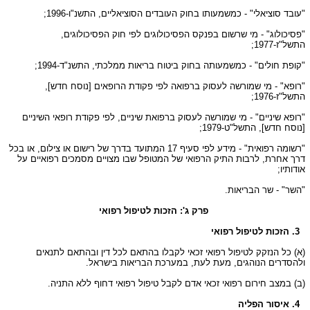
"עובד סוציאלי" - כמשמעותו בחוק העובדים הסוציאליים, התשנ"ו-1996;
"פסיכולוג" - מי שרשום בפנקס הפסיכולוגים לפי חוק הפסיכולוגים,
התשל"ז-1977;
"קופת חולים" - כמשמעותה בחוק ביטוח בריאות ממלכתי, התשנ"ד-1994;
"רופא" - מי שמורשה לעסוק ברפואה לפי פקודת הרופאים [נוסח חדש],
התשל"ז-1976;
"רופא שיניים" - מי שמורשה לעסוק ברפואת שיניים, לפי פקודת רופאי השיניים
[נוסח חדש], התשל"ט-1979;
"רשומה רפואית" - מידע לפי סעיף 17 המתועד בדרך של רישום או צילום, או בכל
דרך אחרת, לרבות התיק הרפואי של המטופל שבו מצויים מסמכים רפואיים על
אודותיו;
"השר" - שר הבריאות.
פרק ג': הזכות לטיפול רפואי
3. הזכות לטיפול רפואי
(א) כל הנזקק לטיפול רפואי זכאי לקבלו בהתאם לכל דין ובהתאם לתנאים
ולהסדרים הנוהגים, מעת לעת, במערכת הבריאות בישראל.
(ב) במצב חירום רפואי זכאי אדם לקבל טיפול רפואי דחוף ללא התניה.
4. איסור הפליה