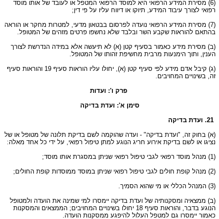
(6) מסירת המידע הרפואי היא למוסד הרפואי המטפל או לעובד של אותו מוסד
רפואי לצורך עיבוד המידע, תיוקו או דיווח עליו על פי דין;
(7) מסירת המידע הרפואי נועדה לפרסום בבטאון מדעי, למטרות מחקר או הוראה
בהתאם להוראות שקבע השר ובלבד שלא נחשפו פרטים מזהים של המטופל.
(ב) מסירת מידע כאמור בסעיף קטן (א) לא תיעשה אלא במידה הנדרשת לצורך
הענין, ותוך הימנעות מרבית מחשיפת זהותו של המטופל.
(ג) קיבל אדם מידע לפי סעיף קטן (א), יחולו עליו הוראות סעיף 19 והוראות סעיף
זה, בשינויים המחויבים.
פרק ו': ועדות
סימן א': ועדת בדיקה
21. ועדת בדיקה
(א) בחוק זה, "ועדת בדיקה" - ועדה שהוקמה לשם בדיקת תלונה של מטופל או של
נציגו או לשם בדיקת אירוע חריג הנוגע למתן טיפול רפואי, על ידי כל אחד מאלה:
(1) מנהל מוסד רפואי לגבי טיפול רפואי שניתן במסגרת אותו מוסד;
(2) מנהל קופת חולים לגבי טיפול רפואי שניתן במוסד ממוסדות קופת החולים;
(3) המנהל הכללי או מי שהוא הסמיך.
(ב) ממצאיה ומסקנותיה של ועדת בדיקה יימסרו למי שמינה את הועדה ולמטופל
הנוגע בדבר, והוראות סעיף 18 יחולו בשינויים המחויבים; הממצאים והמסקנות
כאמור יימסרו גם למטפל העלול להיפגע ממסקנות הועדה.