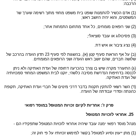
הרכבה:
(1) אדם הכשיר להתמנות שופט בית משפט מחוזי מתוך רשימה שערך שר
המשפטים, והוא יהיה היושב ראש;
(2) שני רופאים מומחים, כל אחד מתחום התמחות אחר;
(3) פסיכולוג או עובד סוציאלי;
(4) נציג ציבור או איש דת.
(ב) על אף הוראות סעיף קטן (א), בהשגות לפי סעיף 23 תדון הועדה בהרכב של
שלושה חברים, שהם יושב ראש הועדה ושני הרופאים המומחים.
(ג) התעורר מקרה שיש בו צורך בהכרעה דחופה של ועדת האתיקה ולא ניתן
לכנסה בדחיפות הנדרשת מסיבה כלשהי, יוקנו לבית המשפט המחוזי סמכויותיה
של ועדת האתיקה.
(ד) השר רשאי להתקין תקנות בדבר דרכי מינוים של חברי ועדת האתיקה, תקופת
כהונתה וסדרי עבודתה של הועדה.
פרק ז': אחריות לקיום זכויות המטופל במוסד רפואי
25. אחראי לזכויות המטופל
מנהל מוסד רפואי ימנה עובד שיהיה אחראי לזכויות המטופל שתפקידיו הם -
(1) מתן ייעוץ וסיוע למטופל בקשר למימוש זכויותיו על פי חוק זה;