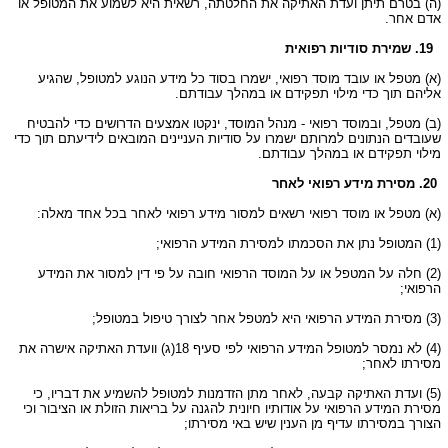
(ה) בטרם תיתן ועדת האתיקה את החלטתה, רשאית היא לשמוע את המטופל או
אדם אחר.
19. שמירת סודיות רפואית
(א) מטפל או עובד מוסד רפואי, ישמרו בסוד כל מידע הנוגע למטופל, שהגיע
אליהם תוך כדי מילוי תפקידם או במהלך עבודתם.
(ב) מטפל, ובמוסד רפואי - מנהל המוסד, ינקטו אמצעים הדרושים כדי להבטיח
שעובדים הנתונים למרותם ישמרו על סודיות העניינים המובאים לידיעתם תוך כדי
מילוי תפקידם או במהלך עבודתם.
20. מסירת מידע רפואי לאחר
(א) מטפל או מוסד רפואי רשאים למסור מידע רפואי לאחר בכל אחד מאלה:
(1) המטופל נתן את הסכמתו למסירת המידע הרפואי;
(2) חלה על המטפל או על המוסד הרפואי חובה על פי דין למסור את המידע
הרפואי;
(3) מסירת המידע הרפואי היא למטפל אחר לצורך טיפול במטופל;
(4) לא נמסר למטופל המידע הרפואי לפי סעיף 18(ג) וועדת האתיקה אישרה את
מסירתו לאחר;
(5) ועדת האתיקה קבעה, לאחר מתן הזדמנות למטופל להשמיע את דבריו, כי
מסירת המידע הרפואי על אודותיו חיונית להגנה על בריאות הזולת או הציבור וכי
הצורך במסירתו עדיף מן הענין שיש באי מסירתו;