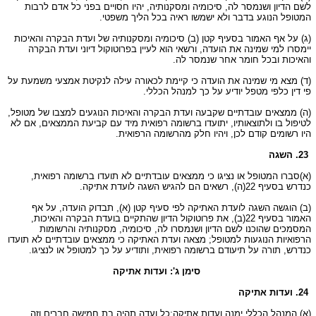
לשם הדיון ושנמסר לה, סיכומיה ומסקנותיה, יהיו חסויים בפני כל אדם לרבות
המטופל הנוגע בדבר ולא ישמשו ראיה בכל הליך משפטי.
(ג) על אף האמור בסעיף קטן (ב) סיכומיה ומסקנותיה של ועדת הבקרה והאיכות
יימסרו למי שמינה את הועדה, ורשאי הוא לעיין בפרוטוקול דיוני ועדת הבקרה
והאיכות ובכל חומר אחר שנמסר לה.
(ד) מצא מי שמינה את הועדה כי קיימת לכאורה עילה לנקיטת אמצעי משמעת על
פי דין כלפי מטפל יודיע על כך למנהל הכללי.
(ה) ממצאים עובדתיים שקבעה ועדת הבקרה והאיכות הנוגעים למצבו של מטופל,
לטיפול בו ולתוצאותיו, יתועדו ברשומה רפואית מיד עם קביעת הממצאים, אם לא
היו רשומים קודם לכן, ויהיו חלק מהרשומה הרפואית.
23. השגה
(א)סברו המטופל או נציגו כי ממצאים עובדתיים לא תועדו ברשומה רפואית,
כנדרש בסעיף 22(ה), רשאים הם להגיש השגה לועדת אתיקה.
(ב) הוגשה השגה לועדת האתיקה לפי סעיף קטן (א), תבדוק הועדה, על אף
האמור בסעיף 22(ב), את פרוטוקול הדיון שהתקיים בועדת הבקרה והאיכות,
המסמכים שהוכנו לשם הדיון ושנמסרו לה, סיכומיה, מסקנותיה והרשומות
הרפואיות הנוגעות למטופל; מצאה ועדת האתיקה כי ממצאים עובדתיים לא תועדו
כנדרש, תורה על תיעודם ברשומה רפואית, ותודיע על כך למטופל או לנציגו.
סימן ג': ועדות אתיקה
24. ועדות אתיקה
(א) המנהל הכללי ימנה ועדות אתיקה;כל ועדה תהיה בת חמישה חברים וזה