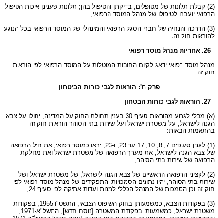
(2) קבלת תלונות של מטופלים, בדיקתן והטיפול בהן; תלונות שענינן איכות הטיפול
הרפואי יועברו לטיפולו של מנהל המוסד הרפואי;
(3) הדרכה והנחיה של חברי הסגל הרפואי והמינהלי של המוסד הרפואי בכל הנוגע
להוראות חוק זה.
26. אחריות מנהל מוסד רפואי
מנהל מוסד רפואי ידאג לקיום החובות המוטלות על המוסד הרפואי לפי הוראות
חוק זה.
פרק ח': הוראות לגבי כוחות הביטחון
27. הוראות לגבי כוחות הבטחון
(א) מבלי לגרוע מהוראות סעיף 30 בענין תחולת החוק על המדינה, יחולו על צבא
הגנה לישראל, על משטרת ישראל ועל שירות בתי הסוהר הוראות חוק זה
בהתאמות הבאות:
(1) לענין סעיפים 7, 8, 10, 17 עד 23, ו-26, יראו כמוסד רפואי, את חיל הרפואה
של צבא הגנה לישראל, את מערך הרפואה של משטרת ישראל ואת מחלקת
הרפואה של שירות בתי הסוהר;
(2) לקציני הרפואה הראשיים של צבא הגנה לישראל, של משטרת ישראל ושל
שירות בתי הסוהר, יהיו נתונים הסמכויות והתפקידים של מנהל מוסד רפואי לפי
חוק זה וכן הסמכות של המנהל הכללי למנות ועדות אתיקה לפי סעיף 24;
(3) בפקודות הצבא, כמשמעותן בחוק השיפוט הצבאי, התשט"ו-1955, בפקודות
משטרת ישראל, כמשמעותן בפקודת המשטרה [נוסח חדש], התשל"א-1971,