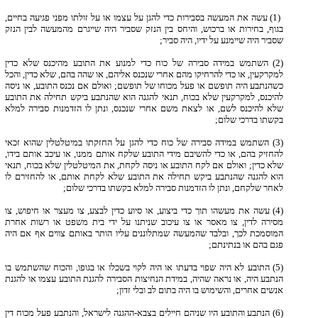
(1) עשה את המעשה בסבירות כדי להגן על עצמו או על זולתו מפני פגיעה בחיים,
בגוף, בחירות או ברכוש, והיחס בין הנזק שסביר היה שייגרם מהמעשה לבין הנזק
שסביר היה שיימנע על ידיו, היה סביר;
(2) השתמש במידה סבירה של כוח כדי למנוע את התובע מהיכנס שלא כדין
למקרקעין, או כדי להרחיקו מהם אחרי שנכנס אליהם, או שהה בהם, שלא כדין, והכל
כשהנתבע היה תופשם או פעל מכוחו של תופשם; ואולם אם נכנס התובע, או ניסה
להיכנס, למקרקעין שלא בכוח, תנאי להגנה הוא שהנתבע ביקש תחילה את התובע
שלא להיכנס לשם, או לצאת משם אחרי שנכנס, ונתן לו הזדמנות סבירה למלא
בקשתו בדרכי שלום;
(3) השתמש במידה סבירה של כוח כדי להגן על החזקתו במיטלטלין שהוא זכאי
להחזיק בהם, או כדי להשיבם מידי התובע שלקח אותם ממנו, או עיכב אותם בידו,
שלא כדין; ואולם אם לקח התובע או ניסה לקחת, את המיטלטלין שלא בכוח, תנאי
הוא להגנה שהנתבע ביקש תחילה את התובע שלא לקחת אותם, או להחזירם לו
לאחר שלקחם, ונתן לו הזדמנות סבירה למלא בקשתו בדרכי שלום;
(4) עשה את מעשהו תוך כדי ביצוע, או סיוע כדין לבצע, צו מעצר או חיפוש, צו
מסירה לדין, צו מאסר או צו עיכוב שניתנו על ידי בית משפט או רשות אחרת
המוסמכת לכך, ובלבד שהמעשה שמתלוננים עליו הותר באותם צווים אף אם היה
פגם בהם או בנתינתם;
(5) התובע לא היה שפוי בדעתו או היה לקוי בשכלו או בגופו, והכוח שהשתמש בו
הנתבע היה, או נראה שהיה, במידת הנחיצות הסבירה להגנת התובע עצמו או להגנת
אנשים אחרים, והשימוש בו היה בתום לב ובלי זדון;
(6) הנתבע והתובע היו שניהם חיילים בצבא-ההגנה לישראל, והנתבע פעל מכוח דין