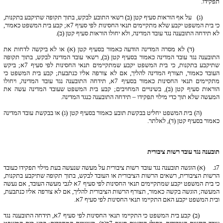
תפקידו.
(ג) על אף הוראות סעיף קטן (ב) רשאי התובע לבקש, בתוך תקופה שתיקבע בתקנות,
כי בית המשפט יקבע שלא מתקיימים תנאי החסינות לפי סעיף 7א; קבע בית המשפט כאמור,
לא תידחה התובענה נגד עובד המדינה, ולא יחולו הוראות סעיף קטן (ב).
(ד) לא מסרה המדינה הודעה כאמור בסעיף קטן (א) או לא ביקשה לדחות את
התובענה נגד עובד המדינה כאמור בסעיף קטן (ב), רשאי עובד המדינה לבקש, בתוך תקופה
שתיקבע בתקנות, כי בית המשפט יקבע שמתקיימים תנאי החסינות לפי סעיף 7א; ביקש
העובד כאמור, תצורף המדינה להליך, אם לא צורפה אליו כנתבעת; קבע בית המשפט כי
מתקיימים תנאי החסינות כאמור בסעיף 7א, תידחה התובענה נגד עובד המדינה, ויחולו
הוראות סעיף קטן (ב), בשינויים המחויבים; קבע בית המשפט שעובד המדינה עשה את
המעשה שלא תוך כדי מילוי תפקידו – תידחה התובענה כנגד המדינה.
(ה) בית המשפט יחליט בבקשת תובע כאמור בסעיף קטן (ג) או בבקשת עובד המדינה
כאמור בסעיף קטן (ד), לאלתר.
תובענה נגד עובד רשות ציבורית
7
ג. (א) הוגשה תובענה נגד עובד רשות ציבורית על מעשה שנעשה בעת מילוי תפקידו כעובד
הרשות הציבורית, רשאים הרשות הציבורית או העובד לבקש, בתוך תקופה שתיקבע בתקנות,
כי בית המשפט יקבע שמתקיימים תנאי החסינות לפי סעיף 7א לגבי מעשה העובד, אם נעשה
המעשה; הוגשה בקשה כאמור, תצורף הרשות הציבורית להליך, אם לא צורפה אליו כנתבעת,
ובית המשפט יקבע האם התקיימו תנאי החסינות לפי סעיף 7א.
(ב) קבע בית המשפט כי התקיימו תנאי החסינות לפי סעיף 7א, תידחה התובענה נגד