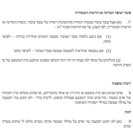
פיצוי ושיפוי המדינה או הרשות הציבורית
7
ו. (א) פעל עובד ציבור בסטיה חמורה מהתנהגות ראויה של עובד ציבור, זכאית המדינה או
הרשות הציבורית, לפי הענין, על אף הוראות סעיף 7א –
(1) אם ביצע כלפיה עובד הציבור מעשה המקים אחריות בנזיקין – לפיצוי
ממנו;
(2) אם נמצאה אחראית למעשה שעשה עובד הציבור – לשיפוי ממנו.
(ב) בהליכים על שיפוי לפי סעיף זה יהיו דמי השיפוי בסכום שיקבע בית המשפט על פי
הצדק והיושר.
רשות שופטת
8.
אדם שהוא גופו בית משפט או בית דין או אחד מחבריהם, או שהוא ממלא כדין חובותיו
של אדם כאמור, וכל אדם אחר המבצע פעולות שיפוט, לרבות בורר - לא תוגש נגדו תובענה
על עוולה שעשה במילוי תפקידו השיפוטי.
קטין
9.
(א) לא תוגש תובענה נגד אדם על עוולה שעשה אותה בטרם מלאו לו שתים עשרה
שנים.