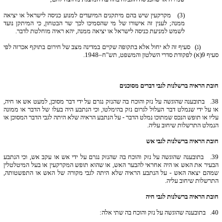
(3) מקרקעין שיש בהם מיתקנים המיועדים למנוע כניסה לישראל או יציאה
ממנה; לענין זה אישורו של מי שהסמיכו לכך שר הבטחון, כי המיתקן נועד
לשמש למניעת כניסה לישראל או יציאה ממנה, יהא ראיה מוחלטת לדבר.
(ג) סעיף זה לא יחול אלא בתקופה שקיים במדינה מצב של חירום בתוקף אכרזה לפי
סעיף 9(א) לפקודת סדרי השלטון והמשפט, תש"ח–1948.
חובת הראיה ברשלנות לגבי דברים מסוכנים
38.
בתובענה שהוגשה על נזק והוכח בה שהנזק נגרם על ידי דבר מסוכן, למעט אש או חיה,
או על ידי שנמלט דבר העלול לגרום נזק בהימלטו, וכי הנתבע היה בעלו של הדבר או ממונה
עליו או תופש הנכס שמתוכו נמלט הדבר - על הנתבע הראיה שלא היתה לגבי הדבר המסוכן או
הנמלט התרשלות שיחוב עליה.
חובת הראיה ברשלנות לגבי אש
39.
בתובענה שהוגשה על נזק והוכח בה שהנזק נגרם על ידי אש או עקב אש, וכי הנתבע
הבעיר את האש או היה אחראי להבער האש, או שהוא תופש המקרקעין או בעל המיטלטלין
שמהם יצאה האש - על הנתבע הראיה שלא היתה לגבי מקורה של האש או התפשטותה,
התרשלות שיחוב עליה.
חובת הראיה ברשלנות לגבי חיה
40.
בתובענה שהוגשה על נזק והוכח בה שתי אלה: