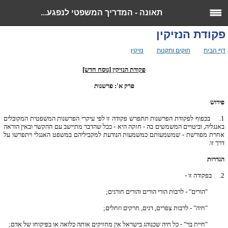
תאונה - המדריך המשפטי לנפגע...
פקודת הנזיקין
>>
>>
>> פקודת הנזיקין
דף הבית
חוקים ותקנות
נזיקין
פקודת הנזיקין [נוסח חדש]
פרק א': פרשנות
פירוש
1.
בכפוף לפקודת הפרשנות תתפרש פקודה זו לפי עיקרי הפרשנות המשפטית המקובלים
באנגליה, וביטויים המשמשים בה - חזקה היא - ככל שהדבר מתיישב עם ההקשר ובאין הוראה
אחרת מפורשת - שמשמעותם כמשמעות הנודעת למקביליהם במשפט האנגלי ויתפרשו על
דרך זו.
הגדרות
2.
בפקודה זו -
"הורים" - לרבות הורי הורים והורים חורגים;
"חיה" - לרבות צפרים, דגים, חרקים וזחלים;
"חיית בר" - כל חיה שכנוהג בישראל אין מחזיקים אותה כלואה או בפיקוחו של אדם;