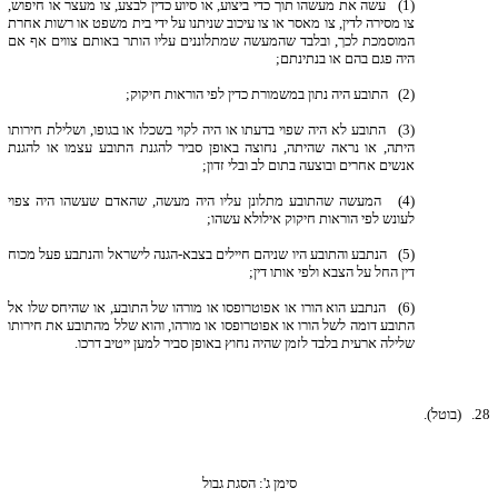
(1) עשה את מעשהו תוך כדי ביצוע, או סיוע כדין לבצע, צו מעצר או חיפוש,
צו מסירה לדין, צו מאסר או צו עיכוב שניתנו על ידי בית משפט או רשות אחרת
המוסמכת לכך, ובלבד שהמעשה שמתלוננים עליו הותר באותם צווים אף אם
היה פגם בהם או בנתינתם;
(2) התובע היה נתון במשמורת כדין לפי הוראות חיקוק;
(3) התובע לא היה שפוי בדעתו או היה לקוי בשכלו או בגופו, ושלילת חירותו
היתה, או נראה שהיתה, נחוצה באופן סביר להגנת התובע עצמו או להגנת
אנשים אחרים ובוצעה בתום לב ובלי זדון;
(4) המעשה שהתובע מתלונן עליו היה מעשה, שהאדם שעשהו היה צפוי
לעונש לפי הוראות חיקוק אילולא עשהו;
(5) הנתבע והתובע היו שניהם חיילים בצבא-הגנה לישראל והנתבע פעל מכוח
דין החל על הצבא ולפי אותו דין;
(6) הנתבע הוא הורו או אפוטרופסו או מורהו של התובע, או שהיחס שלו אל
התובע דומה לשל הורו או אפוטרופסו או מורהו, והוא שלל מהתובע את חירותו
שלילה ארעית בלבד לזמן שהיה נחוץ באופן סביר למען ייטיב דרכו.
28.
(בוטל).
סימן ג': הסגת גבול