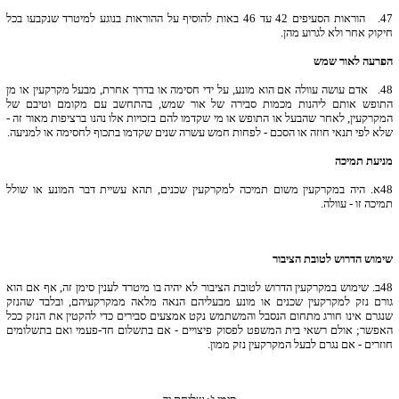
47.
הוראות הסעיפים 42 עד 46 באות להוסיף על ההוראות בנוגע למיטרד שנקבעו בכל
חיקוק אחר ולא לגרוע מהן.
הפרעה לאור שמש
48.
אדם עושה עוולה אם הוא מונע, על ידי חסימה או בדרך אחרת, מבעל מקרקעין או מן
התופש אותם ליהנות מכמות סבירה של אור שמש, בהתחשב עם מקומם וטיבם של
המקרקעין, לאחר שהבעל או התופש או מי שקדמו להם בזכויות אלו נהנו ברציפות מאור זה -
שלא לפי תנאי חוזה או הסכם - לפחות חמש עשרה שנים שקדמו בתכוף לחסימה או למניעה.
מניעת תמיכה
48
א. היה במקרקעין משום תמיכה למקרקעין שכנים, תהא עשיית דבר המונע או שולל
תמיכה זו - עוולה.
שימוש הדרוש לטובת הציבור
48
ב. שימוש במקרקעין הדרוש לטובת הציבור לא יהיה בו מיטרד לענין סימן זה, אף אם הוא
גורם נזק למקרקעין שכנים או מונע מבעליהם הנאה מלאה ממקרקעיהם, ובלבד שהנזק
שנגרם אינו חורג מתחום הנסבל והמשתמש נקט אמצעים סבירים כדי להקטין את הנזק ככל
האפשר; אולם רשאי בית המשפט לפסוק פיצויים - אם בתשלום חד-פעמי ואם בתשלומים
חוזרים - אם נגרם לבעל המקרקעין נזק ממון.