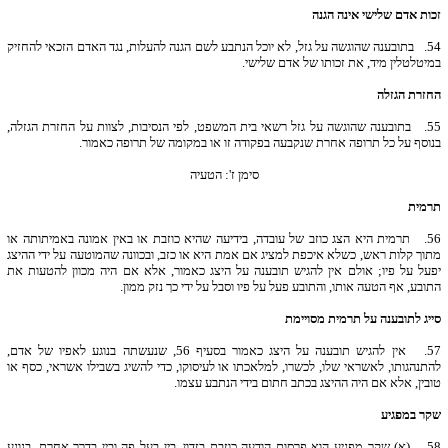
זכות אדם שלישי אינה הגנה
54.
בתובענה שהוגשה על גזל, לא יוכל הנתבע לשם הגנה להעלות, נגד האדם הזכאי להחזיק
במיטלטלין מיד, את זכותו של אדם שלישי.
החזרת הגזלה
55.
בתובענה שהוגשה על גזל רשאי בית המשפט, לפי הנסיבות, לצוות על החזרת הגזלה,
בנוסף על כל תרופה אחרת שנקבעה בפקודה זו או במקומה של תרופה כאמור.
סימן ז': הטעיה
תרמית
56.
תרמית היא הצג כוזב של עובדה, בידיעה שהיא כוזבת או באין אמונה באמיתותה או
מתוך קלות ראש, כשלא איכפת למציג אם אמת היא או כזב, ובכוונה שהמוטעה על ידי ההיצג
יפעל על פיו; אולם אין להגיש תובענה על היצג כאמור, אלא אם היה מכוון להטעות את
התובע, אף הטעה אותו, והתובע פעל על פיו וסבל על ידי כך נזק ממון.
סייג לתובענה על תרמית מסויימת
57.
אין להגיש תובענה על היצג כאמור בסעיף 56, שנעשתה בנוגע לאפיו של אדם,
להתנהגותו, לאשראי שלו, לכשרו, למלאכתו או לעיסוקו, כדי להשיג בשבילו אשראי, כסף או
טובין, אלא אם היה ההיצג בכתב חתום בידי הנתבע עצמו.
שקר במפגיע
58.
(א) שקר מפגיע הוא פרסום הודעה כוזבת בזדון, בין בעל פה ובין בדרך אחרת, בנוגע