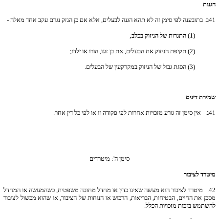
הגנות
41
ב. בתובענה לפי סימן זה לא תהא הגנה לבעלים, אלא אם כן הנזק נגרם עקב אחד מאלה -
(1) התגרות של הניזוק בכלב;
(2) תקיפת הניזוק את הבעלים, את בן זוגו, הורו או ילדו;
(3) הסגת גבול של הניזוק במקרקעין של הבעלים.
שמירת דינים
41
ג. אין סימן זה גורע מזכויות אחרות לפי פקודה זו או לפי כל דין אחר.
סימן ה': מיטרדים
מיטרד לציבור
42.
מיטרד לציבור הוא מעשה שאינו כדין או מחדל מחובה משפטית, כשהמעשה או המחדל
מסכן את החיים, הבטיחות, הבריאות, הרכוש או הנוחות של הציבור, או שהוא מכשול לציבור
להשתמש בזכות מזכויות הכלל.