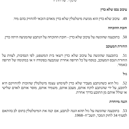
סימן ו': שליחת יד
עיכוב נכס שלא כדין
49.
עיכוב שלא כדין הוא מניעת מיטלטלין שלא כדין מאדם הזכאי להחזיק בהם מיד.
חובת ההוכחה
50.
בתובענה שהוגשה על עיכוב שלא כדין - חובת ההוכחה על הנתבע שהמניעה היתה כדין.
החזרת המעוכב
51.
בתובענה שהוגשה על עיכוב שלא כדין רשאי בית המשפט, לפי הנסיבות, לצוות על
החזרת הנכס המעוכב, בנוסף על כל תרופה אחרת שנקבעה בפקודה זו או במקומה של תרופה
כאמור.
גזל
52.
גזל הוא כשהנתבע מעביר שלא כדין לשימוש עצמו מיטלטלין שהזכות להחזיקם היא
לתובע, על ידי שהנתבע לוקח אותם, מעכב אותם, משמיד אותם, מוסר אותם לאדם שלישי
או שולל אותם מן התובע בדרך אחרת.
הגנה מיוחדת
53.
בתובענה שהוגשה על גזל תהא הגנה לנתבע, אם קנה את המיטלטלין בתום לב בהתאם
לסעיף 34 לחוק המכר, תשכ"ח–1968.