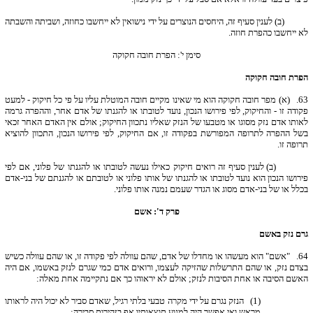
(ב) לענין סעיף זה, היחסים הנוצרים על ידי נישואין לא ייחשבו כחוזה, ושביתה והשבתה
לא ייחשבו כהפרת חוזה.
סימן י': הפרת חובה חקוקה
הפרת חובה חקוקה
63.
(א) מפר חובה חקוקה הוא מי שאינו מקיים חובה המוטלת עליו על פי כל חיקוק - למעט
פקודה זו - והחיקוק, לפי פירושו הנכון, נועד לטובתו או להגנתו של אדם אחר, וההפרה גרמה
לאותו אדם נזק מסוגו או מטבעו של הנזק שאליו נתכוון החיקוק; אולם אין האדם האחר זכאי
בשל ההפרה לתרופה המפורשת בפקודה זו, אם החיקוק, לפי פירושו הנכון, התכוון להוציא
תרופה זו.
(ב) לענין סעיף זה רואים חיקוק כאילו נעשה לטובתו או להגנתו של פלוני, אם לפי
פירושו הנכון הוא נועד לטובתו או להגנתו של אותו פלוני או לטובתם או להגנתם של בני-אדם
בכלל או של בני-אדם מסוג או הגדר שעמם נמנה אותו פלוני.
פרק ד': אשם
גרם נזק באשם
64.
"אשם" הוא מעשהו או מחדלו של אדם, שהם עוולה לפי פקודה זו, או שהם עוולה כשיש
בצדם נזק, או שהם התרשלות שהזיקה לעצמו, ורואים אדם כמי שגרם לנזק באשמו, אם היה
האשם הסיבה או אחת הסיבות לנזק; אולם לא יראוהו כך אם נתקיימה אחת מאלה:
(1) הנזק נגרם על ידי מקרה טבעי בלתי רגיל, שאדם סביר לא יכול היה לראותו
מראש ואי אפשר היה למנוע תוצאותיו אף בזהירות סבירה;