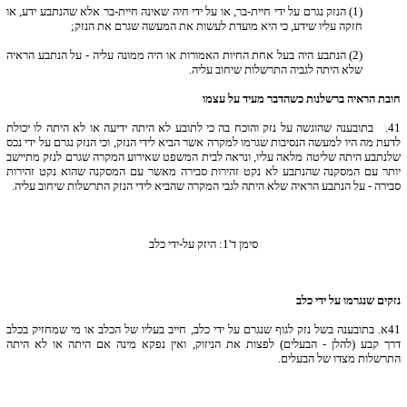
(1) הנזק נגרם על ידי חיית-בר, או על ידי חיה שאינה חיית-בר אלא שהנתבע ידע, או
חזקה עליו שידע, כי היא מועדת לעשות את המעשה שגרם את הנזק;
(2) הנתבע היה בעל אחת החיות האמורות או היה ממונה עליה - על הנתבע הראיה
שלא היתה לגביה התרשלות שיחוב עליה.
חובת הראיה ברשלנות כשהדבר מעיד על עצמו
41.
בתובענה שהוגשה על נזק והוכח בה כי לתובע לא היתה ידיעה או לא היתה לו יכולת
לדעת מה היו למעשה הנסיבות שגרמו למקרה אשר הביא לידי הנזק, וכי הנזק נגרם על ידי נכס
שלנתבע היתה שליטה מלאה עליו, ונראה לבית המשפט שאירוע המקרה שגרם לנזק מתיישב
יותר עם המסקנה שהנתבע לא נקט זהירות סבירה מאשר עם המסקנה שהוא נקט זהירות
סבירה - על הנתבע הראיה שלא היתה לגבי המקרה שהביא לידי הנזק התרשלות שיחוב עליה.
סימן ד'1: היזק על-ידי כלב
נזקים שנגרמו על ידי כלב
41
א. בתובענה בשל נזק לגוף שנגרם על ידי כלב, חייב בעליו של הכלב או מי שמחזיק בכלב
דרך קבע (להלן - הבעלים) לפצות את הניזוק, ואין נפקא מינה אם היתה או לא היתה
התרשלות מצדו של הבעלים.