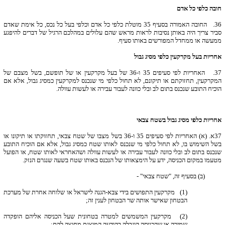
חובה כלפי כל אדם
36.
החובה האמורה בסעיף 35 מוטלת כלפי כל אדם וכלפי בעל כל נכס, כל אימת שאדם
סביר צריך היה באותן נסיבות לראות מראש שהם עלולים במהלכם הרגיל של דברים להיפגע
ממעשה או ממחדל המפורשים באותו סעיף.
אחריות בעל מקרקעין כלפי מסיג גבול
37.
האחריות לפי סעיפים 35 ו-36 של בעל מקרקעין או של תופשם, בשל מצבם של
המקרקעין, תחזוקתם או תיקונם, לא תחול כלפי מי שנכנס למקרקעין כמסיג גבול, אלא אם
הוכיח התובע שנכנס בתום לב ובלי כוונה לעבור עבירה או לעשות עוולה.
אחריות כלפי מסיג גבול בשטח צבאי
37
א. (א) האחריות לפי סעיפים 35 ו-36 בשל מצבו של שטח צבאי, תחזוקתו או תיקונו או
בשל השימוש בו, לא תחול כלפי מי שנכנס לאותו שטח כמסיג גבול, אלא אם הוכיח התובע
שנכנס בתום לב ובלי כוונה לעבור עבירה או לעשות עוולה ושהאחראי לאותו שטח, או הפועל
מטעמו במקום הכניסה, ידע על הימצאותו של הנכנס באותו שטח בשעה שנגרם הנזק.
(ב) בסעיף זה, "שטח צבאי" -
(1) מקרקעין התפושים בידי צבא-הגנה לישראל או שלוחה אחרת של מערכת
הבטחון שאישר אותה שר הבטחון לענין זה;
(2) מקרקעין המשמשים למטרה בטחונית שעל הכניסה אליהם הופקדה
שמירה או שהכניסה הוגבלה בהודעה המוצגת מחוצה להם;