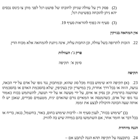
(2) פסק דין על עוולה שניתן לחובתו של פושט רגל לפני מתן צו כינוס נכסים
יהא ניתן להוכחה בפשיטת רגל;
(3) סעיף זה כפוף להוראות סעיף 19.
אין המחאה בנזיקין
22.
הזכות לתרופה בשל עוולה, וכן החבות עליה, אינה ניתנת להמחאה אלא מכוח הדין.
פרק ג': העוולות
סימן א': תקיפה
תקיפה
23.
(א) תקיפה היא שימוש בכוח מכל סוג שהוא, ובמתכוון, נגד גופו של אדם על ידי הכאה,
נגיעה, הזזה או בכל דרך אחרת, בין במישרין ובין בעקיפין, שלא בהסכמת האדם או בהסכמתו
שהושגה בתרמית, וכן נסיון או איום, על ידי מעשה או על ידי תנועה, להשתמש בכוח כאמור
נגד גופו של אדם, כשהמנסה או המאיים גורם שהאדם יניח, מטעמים סבירים, שאכן יש לו
אותה שעה הכוונה והיכולת לבצע את זממו.
(ב) "שימוש בכוח", לענין סעיף זה - לרבות שימוש בחום, באור, בחשמל, בגאז, בריח או
בכל דבר או חומר אחר, אם השתמשו בהם במידה שיש בה להזיק.
הגנה מיוחדת
24.
בתובענה על תקיפה תהא הגנה לנתבע אם –