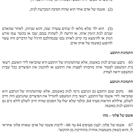
(2) אשמו של אדם אחר הוא שהיה הסיבה המכרעת לנזק;
(3) הוא ילד שלא מלאו לו שתים עשרה שנה, והוא שניזוק, לאחר שהאדם
שגרם לנזק הזמין אותו, או הרשה לו, לשהות בנכס, שבו או בקשר עמו אירע
הנזק או להימצא כה קרוב לאותו נכס שבמהלכם הרגיל של הדברים היה עשוי
להיפגע באשמו של אותו אדם.
התנהגות התובע
65.
נתבע שגרם לנזק באשמו, אלא שהתנהגותו של התובע היא שהביאה לידי האשם, רשאי
בית המשפט לפטור אותו מחבותו לפצות את התובע או להקטין את הפיצויים ככל שבית
המשפט יראה לצודק.
התנהגות הנתבע
66.
מקום שגם התובע גם הנתבע גרמו לנזק באשמם, אלא שהתנהגותו של הנתבע היא
שהביאה לידי אשמו של התובע, רשאי בית המשפט להגדיל את הפיצויים שהנתבע היה חייב
לשלם, אילולא הוראות סעיף 64, ובלבד שלא יעלו על הסכום שהיה חייב לשלם לולא גרם גם
התובע לנזק באשמו.
אשם של פלוני – מהו
67.
אשמו של פלוני, לענין סעיפים 64 עד 66 - לרבות אשמו של אדם שאותו פלוני אחראי
לו, והוא כשאין משמעות אחרת מתחייבת מן ההקשר.