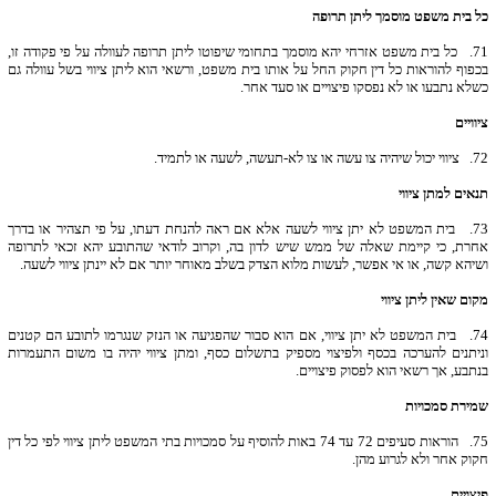
כל בית משפט מוסמך ליתן תרופה
71.
כל בית משפט אזרחי יהא מוסמך בתחומי שיפוטו ליתן תרופה לעוולה על פי פקודה זו,
בכפוף להוראות כל דין חקוק החל על אותו בית משפט, ורשאי הוא ליתן ציווי בשל עוולה גם
כשלא נתבעו או לא נפסקו פיצויים או סעד אחר.
ציוויים
72.
ציווי יכול שיהיה צו עשה או צו לא-תעשה, לשעה או לתמיד.
תנאים למתן ציווי
73.
בית המשפט לא יתן ציווי לשעה אלא אם ראה להנחת דעתו, על פי תצהיר או בדרך
אחרת, כי קיימת שאלה של ממש שיש לדון בה, וקרוב לודאי שהתובע יהא זכאי לתרופה
ושיהא קשה, או אי אפשר, לעשות מלוא הצדק בשלב מאוחר יותר אם לא יינתן ציווי לשעה.
מקום שאין ליתן ציווי
74.
בית המשפט לא יתן ציווי, אם הוא סבור שהפגיעה או הנזק שנגרמו לתובע הם קטנים
וניתנים להערכה בכסף ולפיצוי מספיק בתשלום כסף, ומתן ציווי יהיה בו משום התעמרות
בנתבע, אך רשאי הוא לפסוק פיצויים.
שמירת סמכויות
75.
הוראות סעיפים 72 עד 74 באות להוסיף על סמכויות בתי המשפט ליתן ציווי לפי כל דין
חקוק אחר ולא לגרוע מהן.
פיצויים