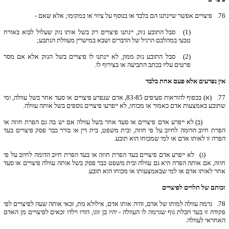
76.
פיצויים אפשר שיינתנו הם בלבד או בנוסף על ציווי או במקומו; אלא שאם -
(1) סבל התובע נזק, יינתנו פיצויים רק בשל אותו נזק שעלול לבוא באורח
טבעי במהלכם הרגיל של הדברים ושבא במישרין מעוולת הנתבע;
(2) סבל התובע נזק ממון, לא יינתנו לו פיצויים בשל הנזק אלא אם מסר
פרטים עליו בכתב התביעה או בצירוף לו.
אין נפרעים אלא פעם אחת בלבד
77.
(א) בכפוף להוראות סעיפים 83-85, אדם שנפרע פיצויים או סעד אחר בשל עוולה, ומי
שתובע באמצעות אדם כאמור או מכוחו, לא ייפרעו פיצויים נוספים בשל אותה עוולה.
(ב) לא ייפרע אדם פיצויים או סעד אחר בשל עוולה אם יש בה גם הפרת חוזה או
הפרת חיוב הדומה לחיוב על פי חוזה, ובית משפט, בית דין או בורר כבר פסק פיצויים בעד
הפרה זו לאותו אדם או למי שמכוחו הוא תובע.
(ג) לא ייפרע אדם פיצויים בעד הפרת חוזה או בעד הפרת חיוב הדומה לחיוב על פי
חוזה, אם אותה הפרה היא גם עוולה ובית משפט כבר פסק בשל אותה עוולה פיצויים או סעד
אחר לאותו אדם או למי שבאמצעותו או מכוחו הוא תובע.
זכותם של תלויים לפיצויים
78.
גרמה עוולה למותו של אדם, והיה אותו אדם, אילולא מת, זכאי אותה שעה לפיצויים לפי
פקודה זו בעד חבלת גוף שגרמה לו העוולה - יהיו בן זוגו, הורו וילדו זכאים לפיצויים מן האדם
האחראי לעוולה.