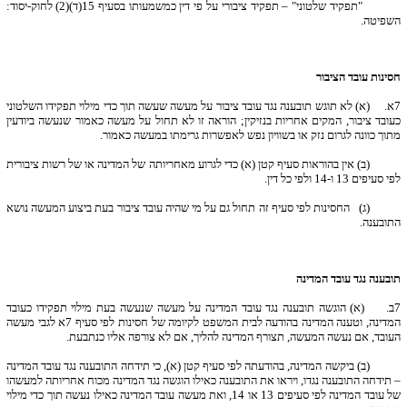
"תפקיד שלטוני" – תפקיד ציבורי על פי דין כמשמעותו בסעיף 15(ד)(2) לחוק-יסוד:
השפיטה.
חסינות עובד הציבור
7
א. (א) לא תוגש תובענה נגד עובד ציבור על מעשה שעשה תוך כדי מילוי תפקידו השלטוני
כעובד ציבור, המקים אחריות בנזיקין; הוראה זו לא תחול על מעשה כאמור שנעשה ביודעין
מתוך כוונה לגרום נזק או בשוויון נפש לאפשרות גרימתו במעשה כאמור.
(ב) אין בהוראות סעיף קטן (א) כדי לגרוע מאחריותה של המדינה או של רשות ציבורית
לפי סעיפים 13 ו-14 ולפי כל דין.
(ג) החסינות לפי סעיף זה תחול גם על מי שהיה עובד ציבור בעת ביצוע המעשה נושא
התובענה.
תובענה נגד עובד המדינה
7
ב. (א) הוגשה תובענה נגד עובד המדינה על מעשה שנעשה בעת מילוי תפקידו כעובד
המדינה, וטענה המדינה בהודעה לבית המשפט לקיומה של חסינות לפי סעיף 7א לגבי מעשה
העובד, אם נעשה המעשה, תצורף המדינה להליך, אם לא צורפה אליו כנתבעת.
(ב) ביקשה המדינה, בהודעתה לפי סעיף קטן (א), כי תידחה התובענה נגד עובד המדינה
– תידחה התובענה נגדו, ויראו את התובענה כאילו הוגשה נגד המדינה מכוח אחריותה למעשהו
של עובד המדינה לפי סעיפים 13 או 14, ואת מעשה עובד המדינה כאילו נעשה תוך כדי מילוי