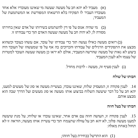
(א) מעביד לא יהא חב על מעשה שעשה מי שאיננו מעובדיו אלא אחד
מעובדיו העביר לו תפקידו בלא הרשאתו המפורשת או המשתמעת של
המעביד;
(ב) מי שהיה אנוס על פי דין להשתמש בשירותו של אדם שאין בחירתו
מסורה לו, לא יהיה חב על מעשה שעשה האדם תוך כדי עבודתו זו.
(ב) רואים מעשה כאילו נעשה תוך כדי עבודתו של עובד, אם עשהו כעובד וכשהוא
מבצע את התפקידים הרגילים של עבודתו והכרוכים בה אף על פי שמעשהו של העובד היה
ביצוע לא נאות של מעשה שהרשה המעביד; אולם לא יראו כן מעשה שעשה העובד למטרות
של עצמו ולא לענין המעביד.
(ג) לענין סעיף זה, מעשה - לרבות מחדל.
חבותו של שולח
14.
לענין פקודה זו, המעסיק שלוח, שאיננו עובדו, בעשיית מעשה או סוג של מעשים למענו,
יהא חב על כל דבר שיעשה השלוח בביצוע אותו מעשה או סוג מעשים ועל הדרך שבה הוא
מבצע אותם.
חבותו של בעל חוזה
15.
לענין פקודה זו, העושה חוזה עם אדם אחר, שאיננו עובדו או שלוחו, על מנת שיעשה
למענו מעשה פלוני, לא יהא חב על עוולה שתצמח תוך כדי עשיית אותו מעשה; הוראה זו לא
תחול באחת מאלה:
(1) הוא התרשל בבחירת בעל חוזהו;