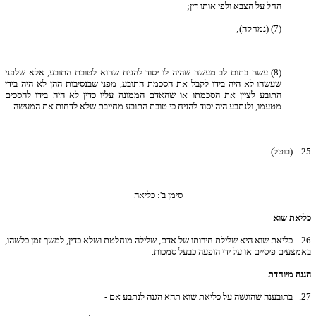
החל על הצבא ולפי אותו דין;
(7) (נמחקה);
(8) עשה בתום לב מעשה שהיה לו יסוד להניח שהוא לטובת התובע, אלא שלפני
שעשהו לא היה בידו לקבל את הסכמת התובע, מפני שבנסיבות ההן לא היה בידי
התובע לציין את הסכמתו או שהאדם הממונה עליו כדין לא היה בידו להסכים
מטעמו, ולנתבע היה יסוד להניח כי טובת התובע מחייבת שלא לדחות את המעשה.
25.
(בוטל).
סימן ב': כליאה
כליאת שוא
26.
כליאת שוא היא שלילת חירותו של אדם, שלילה מוחלטת ושלא כדין, למשך זמן כלשהו,
באמצעים פיסיים או על ידי הופעה כבעל סמכות.
הגנה מיוחדת
27.
בתובענה שהוגשה על כליאת שוא תהא הגנה לנתבע אם -