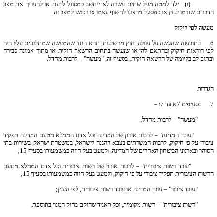
(ג) ילד למטה מגיל שתים עשרה לא ייחשב כמסוגל לדעת או להעריך את מצב
הדברים שגרמו לנזק או כמסוגל מרצונו לחשוף עצמו או רכושו למצב זה.
מעשה לפי חיקוק
6.
בתובענה שהוגשה על עוולה, חוץ מרשלנות, תהא הגנה שהמעשה שמתלוננים עליו היה
לפי הוראות חיקוק ובהתאם להן או שנעשה בתחום הרשאה חוקית או מתוך אמונה סבירה
ובתום לב בקיומה של הרשאה חוקית; בסעיף זה, "מעשה" – לרבות מחדל.
הגדרות
7.
בסעיפים 7א עד 7ו –
"מעשה" – לרבות מחדל;
"עובד המדינה" – לרבות אורגן של המדינה וכל אדם הממלא מטעם המדינה תפקיד
ציבורי על פי חיקוק, לרבות המשרתים בצבא ההגנה לישראל, במשטרת ישראל, בשירות בתי
הסוהר ובארגוני הביטחון האחרים של המדינה, ולמעט בעל חוזה כמשמעותו בסעיף 15;
"עובד רשות ציבורית" – לרבות אורגן של רשות ציבורית וכל אדם הממלא מטעם
הרשות הציבורית תפקיד ציבורי על פי חיקוק, ולמעט בעל חוזה כמשמעותו בסעיף 15;
"עובד ציבור" – עובד המדינה או עובד רשות ציבורית, לפי הענין;
"רשות ציבורית" – רשות מקומית, וכל תאגיד שהוקם בחוק המנוי בתוספת;