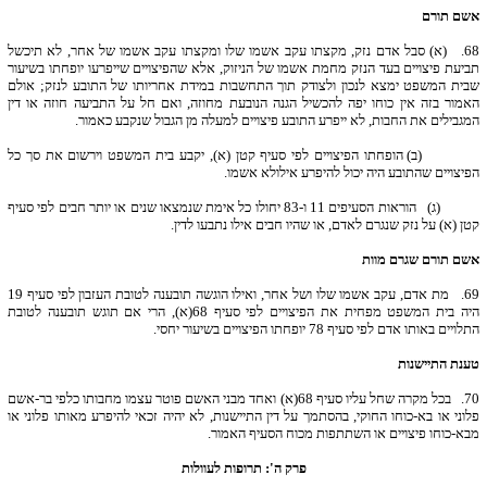
אשם תורם
68.
(א) סבל אדם נזק, מקצתו עקב אשמו שלו ומקצתו עקב אשמו של אחר, לא תיכשל
תביעת פיצויים בעד הנזק מחמת אשמו של הניזוק, אלא שהפיצויים שייפרעו יופחתו בשיעור
שבית המשפט ימצא לנכון ולצודק תוך התחשבות במידת אחריותו של התובע לנזק; אולם
האמור בזה אין כוחו יפה להכשיל הגנה הנובעת מחוזה, ואם חל על התביעה חוזה או דין
המגבילים את החבות, לא ייפרע התובע פיצויים למעלה מן הגבול שנקבע כאמור.
(ב) הופחתו הפיצויים לפי סעיף קטן (א), יקבע בית המשפט וירשום את סך כל
הפיצויים שהתובע היה יכול להיפרע אילולא אשמו.
(ג) הוראות הסעיפים 11 ו-83 יחולו כל אימת שנמצאו שנים או יותר חבים לפי סעיף
קטן (א) על נזק שנגרם לאדם, או שהיו חבים אילו נתבעו לדין.
אשם תורם שגרם מוות
69.
מת אדם, עקב אשמו שלו ושל אחר, ואילו הוגשה תובענה לטובת העזבון לפי סעיף 19
היה בית המשפט מפחית את הפיצויים לפי סעיף 68(א), הרי אם תוגש תובענה לטובת
התלויים באותו אדם לפי סעיף 78 יופחתו הפיצויים בשיעור יחסי.
טענת התיישנות
70.
בכל מקרה שחל עליו סעיף 68(א) ואחד מבני האשם פוטר עצמו מחבותו כלפי בר-אשם
פלוני או בא-כוחו החוקי, בהסתמך על דין התיישנות, לא יהיה זכאי להיפרע מאותו פלוני או
מבא-כוחו פיצויים או השתתפות מכוח הסעיף האמור.
פרק ה': תרופות לעוולות