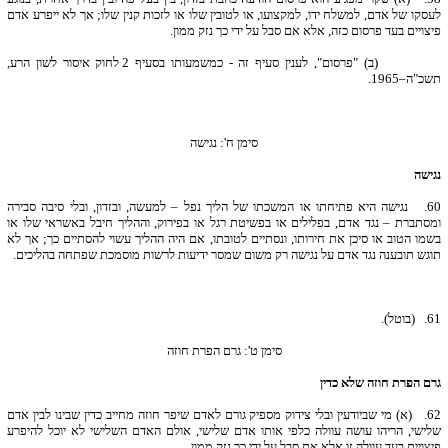
לעסקו של אדם, למשלח ידו, למקצועו, או לטובין שלו או לזכות קנין שלו; אך לא ייפרע אדם
פיצויים בעד פרסום כזה, אלא אם סבל על ידי כך נזק ממון.
(ב) "פרסום", לענין סעיף זה - כמשמעותו בסעיף 2 לחוק איסור לשון הרע,
תשכ"ה–1965.
סימן ח': נגישה
נגישה
60.
נגישה היא פתיחתו או המשכתו של הליך נפל – למעשה, ובזדון, ובלי סיבה סבירה
ומסתברת – נגד אדם, בפלילים או בפשיטת רגל או בפירוק, וההליך חיבל באשראי שלו או
בשמו הטוב או סיכן את חירותו, ונסתיים לטובתו, אם היה ההליך עשוי להסתיים כך; אך לא
תוגש תובענה נגד אדם על נגישה רק משום שמסר ידיעות לרשות מוסמכת שפתחה בהליכים.
61.
(בוטל).
סימן ט': גרם הפרת חוזה
גרם הפרת חוזה שלא כדין
62.
(א) מי שביודעין ובלי צידוק מספיק גורם לאדם שיפר חוזה מחייב כדין שבינו לבין אדם
שלישי, הריהו עושה עוולה כלפי אותו אדם שלישי, אולם האדם השלישי לא יוכל להיפרע
פיצויים בעד עוולה זו אלא אם סבל על ידי כך נזק ממון.