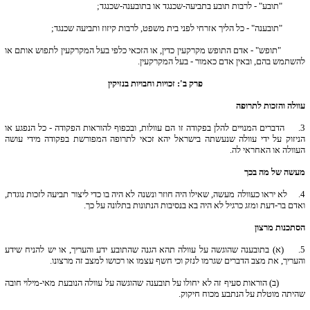
"תובע" - לרבות תובע בתביעה-שכנגד או בתובענה-שכנגד;
"תובענה" - כל הליך אזרחי לפני בית משפט, לרבות קיזוז ותביעה שכנגד;
"תופש" - אדם התופש מקרקעין כדין, או הזכאי כלפי בעל המקרקעין לתפוש אותם או
להשתמש בהם, ובאין אדם כאמור - בעל המקרקעין.
פרק ב': זכויות וחבויות בנזיקין
עוולה והזכות לתרופה
3.
הדברים המנויים להלן בפקודה זו הם עוולות, ובכפוף להוראות הפקודה - כל הנפגע או
הניזוק על ידי עוולה שנעשתה בישראל יהא זכאי לתרופה המפורשת בפקודה מידי עושה
העוולה או האחראי לה.
מעשה של מה בכך
4.
לא יראו כעוולה מעשה, שאילו היה חוזר ונשנה לא היה בו כדי ליצור תביעה לזכות נוגדת,
ואדם בר-דעת ומזג כרגיל לא היה בא בנסיבות הנתונות בתלונה על כך.
הסתכנות מרצון
5.
(א) בתובענה שהוגשה על עוולה תהא הגנה שהתובע ידע והעריך, או יש להניח שידע
והעריך, את מצב הדברים שגרמו לנזק וכי חשף עצמו או רכושו למצב זה מרצונו.
(ב) הוראות סעיף זה לא יחולו על תובענה שהוגשה על עוולה הנובעת מאי-מילוי חובה
שהיתה מוטלת על הנתבע מכוח חיקוק.