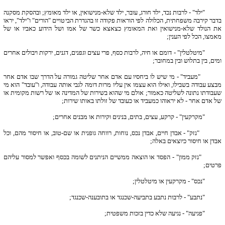
"ילד" - לרבות נכד, ילד חורג, עובר, ילד שלא-מנישואין, או ילד מאומץ; ובהסקת מסקנה
בדבר קירבה משפחתית, הכלולה לפי הוראות פקודה זו בהגדרת הביטויים "הורים" ו"ילד", יראו
את הנולד שלא-מנישואין ואת המאומץ כצאצא כשר של אמו ושל הידוע כאביו או של
מאמצו, הכל לפי הענין;
"מיטלטלין" - דומם או חיה, לרבות כסף, פרי עצים וגפנים, דגנים, ירקות ויבולים אחרים
ומים, בין בתלוש ובין במחובר;
"מעביד" - מי שיש לו ביחסיו עם אדם אחר שליטה גמורה על הדרך שבו אדם אחר
מבצע עבודה בשבילו, ואילו הוא עצמו אין עליו מרות דומה לגבי אותה עבודה, ו"עובד" הוא מי
שעבודתו נתונה לשליטה כאמור; אולם מי שהוא בשירות של המדינה או של רשות מקומית או
של אדם אחר - לא יראוהו כמעביד או כעובד של זולתו באותו שירות;
"מקרקעין" - קרקע, עצים, בתים, בנינים וקירות או מבנים אחרים;
"נזק" - אבדן חיים, אבדן נכס, נוחות, רווחה גופנית או שם-טוב, או חיסור מהם, וכל
אבדן או חיסור כיוצאים באלה;
"נזק ממון" - הפסד או הוצאה ממשיים הניתנים לשומה בכסף ואפשר למסור עליהם
פרטים;
"נכס" - מקרקעין או מיטלטלין;
"נתבע" - לרבות נתבע בתביעה-שכנגד או בתובענה-שכנגד;
"פגיעה" - נגיעה שלא כדין בזכות משפטית;