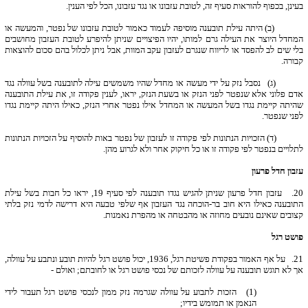
בעינן, בכפוף להוראות סעיף זה, לטובת עזבונו או נגד עזבונו, הכל לפי הענין.
(ב) היתה עילת תובענה מוסיפה לעמוד כאמור לטובת עזבונו של נפטר, והמעשה או
המחדל היוצר את העילה גרם למותו, יהיו הפיצויים שניתן להיפרע לטובת העזבון מחושבים
בלי שים לב להפסד או לריווח שנגרם לעזבון עקב המוות, אבל ניתן לכלול בהם סכום להוצאות
קבורה.
(ג) נסבל נזק על ידי מעשה או מחדל שהיו משמשים עילה לתובענה בשל עוולה נגד
אדם פלוני אלא שנפטר לפני הנזק או בשעת הנזק, יראו, לענין פקודה זו, את עילת התובענה
שהיתה קיימת נגדו בשל המעשה או המחדל אילו נפטר אחרי הנזק, כאילו היתה קיימת נגדו
לפני שנפטר.
(ד) הזכויות הנתונות לפי פקודה זו לעזבון של נפטר באות להוסיף על הזכויות הנתונות
לתלויים בנפטר לפי פקודה זו או כל חיקוק אחר ולא לגרוע מהן.
עזבון חדל פרעון
20.
עזבון חדל פרעון שניתן להגיש נגדו תובענה לפי סעיף 19, יראו כל חבות בשל עילת
התובענה כאילו היא חוב בר-הוכחה נגד העזבון אף שלפי טבעה היא דרישה לדמי נזק בלתי
קצובים שאינם נובעים מחוזה או מהבטחה או מהפרת נאמנות.
פושט רגל
21.
על אף האמור בפקודת פשיטת רגל, 1936, יכול פושט רגל להיות תובע ונתבע על עוולה,
אך לא תוגש תובענה על עוולה לזכותם של נכסי פושט רגל או לחובתם; ואולם -
(1) הזכות לתבוע על עוולה שגרמה נזק ממון לנכסי פושט רגל תעבור לידי
הנאמן או תמומש בידיו;