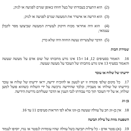
(2) הוא התערב בעבודתו של בעל חוזהו באופן שגרם לפגיעה או לנזק;
(3) הוא הרשה או אישרר את המעשה שגרם לפגיעה או לנזק;
(4) הוא היה אחראי מכוח חיקוק לעשיית המעשה שביצועו מסר לקבלן
עצמאי;
(5) הדבר שלעשייתו נעשה החוזה היה שלא כדין.
שמירת חבות
16.
האמור בסעיפים 12, 14 ו-15 אינו גורע מחבותו של שום אדם על מעשה שעשה
והאמור בסעיף 13 אינו גורע מחבותו של העובד על מעשה שעשה.
ידיעתו של שלוח או עובד
17.
כל מקום שלפי פקודה זו יש לטעון או להוכיח ידיעה, יראו ידיעתו של שלוח או עובד
כידיעתו של שולחו או מעבידו, ובלבד שהידיעה נרכשה על ידי השלוח כשהוא פועל למען
שולחו, או על ידי העובד תוך כדי עבודתו לגבי הענין או הדבר שעליהם נדרשת הידיעה.
בן-זוג
18.
אין בן-זוג חב על עוולה שעשה בן-זוגו אלא לפי הוראות סעיפים 11 עד 16.
השפעת מוות על עילת תביעה
19.
(א) נפטר אדם - כל עילות תביעה בשל עוולה שהיו עומדות לנפטר או נגדו, יוסיפו לעמוד