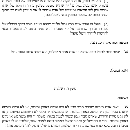
(1) המוביל טובין, או כל המקבל עליו הובלתם או שמירתם של טובין כשירות
ציבורי, איננו מסיג גבול על ידי שהוא מטפל בטובין בדרך הרגילה של אותו
שירות ורק לפי הוראתו ומטעמו של אדם שמסר לו את הטובין לשם כך מתוך
הנחה בתום לב שמוסר הטובין זכאי לטפל בהם;
(2) פועל או עובד איננו מסיג גבול על ידי שהוא מטפל בנכס בדרך הרגילה של
עבודתו ובדרך שהורשה על ידי מעבידו והוא מניח בתום לב שמעבידו זכאי
להרשות לו דרך זו של טיפול.
תביעת זכות אינה הסגת גבול
34.
טענת זכות לטפל בנכס או למנוע אדם אחר מטפל בו, היא בלבד איננה הסגת גבול.
34
א. (בוטל).
סימן ד': רשלנות
רשלנות
35.
עשה אדם מעשה שאדם סביר ונבון לא היה עושה באותן נסיבות, או לא עשה מעשה
שאדם סביר ונבון היה עושה באותן נסיבות, או שבמשלח יד פלוני לא השתמש במיומנות, או
לא נקט מידת זהירות, שאדם סביר ונבון וכשיר לפעול באותו משלח יד היה משתמש או נוקט
באותן נסיבות - הרי זו התרשלות; ואם התרשל כאמור ביחס לאדם אחר, שלגביו יש לו באותן
נסיבות חובה שלא לנהוג כפי שנהג, הרי זו רשלנות, והגורם ברשלנותו נזק לזולתו עושה עוולה.