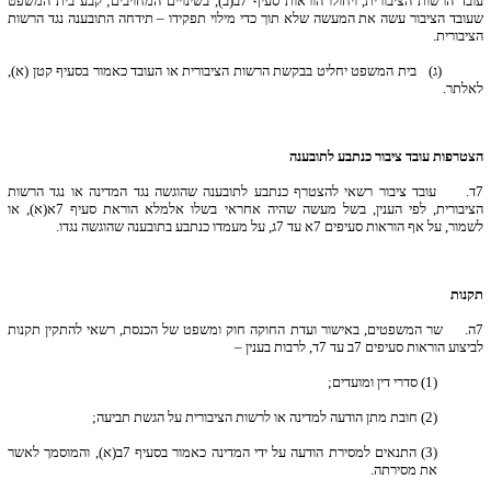
עובד הרשות הציבורית, ויחולו הוראות סעיף 7ב(ב), בשינויים המחויבים; קבע בית המשפט
שעובד הציבור עשה את המעשה שלא תוך כדי מילוי תפקידו – תידחה התובענה נגד הרשות
הציבורית.
(ג) בית המשפט יחליט בבקשת הרשות הציבורית או העובד כאמור בסעיף קטן (א),
לאלתר.
הצטרפות עובד ציבור כנתבע לתובענה
7
ד. עובד ציבור רשאי להצטרף כנתבע לתובענה שהוגשה נגד המדינה או נגד הרשות
הציבורית, לפי הענין, בשל מעשה שהיה אחראי בשלו אלמלא הוראת סעיף 7א(א), או
לשמור, על אף הוראות סעיפים 7א עד 7ג, על מעמדו כנתבע בתובענה שהוגשה נגדו.
תקנות
7
ה. שר המשפטים, באישור ועדת החוקה חוק ומשפט של הכנסת, רשאי להתקין תקנות
לביצוע הוראות סעיפים 7ב עד 7ד, לרבות בענין –
(1) סדרי דין ומועדים;
(2) חובת מתן הודעה למדינה או לרשות הציבורית על הגשת תביעה;
(3) התנאים למסירת הודעה על ידי המדינה כאמור בסעיף 7ב(א), והמוסמך לאשר
את מסירתה.