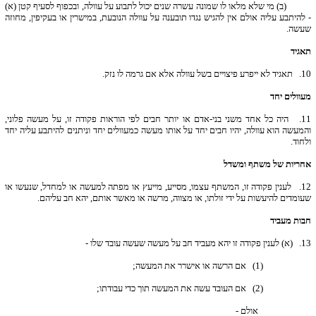
(ב) מי שלא מלאו לו שמונה עשרה שנים יכול לתבוע על עוולה, ובכפוף לסעיף קטן (א)
- להיתבע עליה אולם אין להגיש נגדו תובענה על עוולה הנובעת, במישרין או בעקיפין, מחוזה
שעשה.
תאגיד
10.
תאגיד לא ייפרע פיצויים בשל עוולה אלא אם גרמה לו נזק.
מעוולים יחד
11.
היה כל אחד משני בני-אדם או יותר חבים לפי הוראות פקודה זו, על מעשה פלוני,
והמעשה הוא עוולה, יהיו חבים יחד על אותו מעשה כמעוולים יחד וניתנים להיתבע עליה יחד
ולחוד.
אחריות של משתף ומשדל
12.
לענין פקודה זו, המשתף עצמו, מסייע, מייעץ או מפתה למעשה או למחדל, שנעשו או
שעומדים להיעשות על ידי זולתו, או מצווה, מרשה או מאשר אותם, יהא חב עליהם.
חבות מעביד
13.
(א) לענין פקודה זו יהא מעביד חב על מעשה שעשה עובד שלו -
(1) אם הרשה או אישרר את המעשה;
(2) אם העובד עשה את המעשה תוך כדי עבודתו;
אולם -