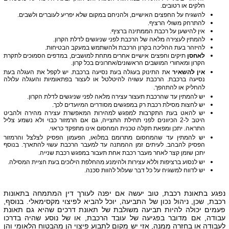
חלקים או רטובים.
להשגיח על החפצים האישיים, ולהניחם במקום שלא יפריע לעוברים ולשבים.
להתרחק משולי הרציף.
אין להישען על רכבת הממתינה ברציף.
להמתין לעצירה מלאה של הרכבת לפני שניגשים לדלת הקרון.
להיזהר בעת ההליכה בקרון הרכבת ולהשתמש במעקב הבטיחות.
לאחסן
תיקים וחפצים אישיים אחרים מתחת למושבים, במדפים הסמוכים לתקרת
הקרון ומאחורי המושבים הראשונים/אחרונים בכל קרון.
אין להשאיר
את התינוק בעגלה בעת נסיעה ברכבת. יש לקפל את העגלה בעת
נסיעה ברכבת. הרכבת עשויה להיטלטל או לעצור בפתאומיות והעגלה עלולה
להחליק או להתהפך.
יש להמתין עד שהרכבת תעצור עצירה מלאה לפני שניגשים לדלת הקרון.
יש לחצות מסילת רכבת רק במפגשים מסודרים המיועדים לכך.
יש להאט בעת התקרבות למפגש למהירות המאפשרת עצירה מהירה ולהביט
היטב ל-2 הכיוונים לפני תחילת החצייה, גם אם הרמזור כבוי ולא נשמע צליל
התראה. יתכן ומפאת תקלה טכנית המחסום אינו מתפקד כראוי.
יש להמתין עד שהמחסום מתרומם במלואו, הפעמון הפסיק לצלצל והרמזור
הפסיק להבהב. לעיתים זמן ההמתנה עד למעבר הרכבת עשוי להתארך. בנוסף
יתכן שזמן קצר לאחר מעבר רכבת אחת תעבור במפגש רכבת שנייה.
יש לנסוע ברציפות וללא עצירות ולהימנע מהחלפת הילוכים בעת חציית המסילה.
יש לדווח למשגיח על כל דבר שעלול להוות סכנה.
נפגע בתאונת רכבת, טוב יעשה אם יפנה לעורך דין המתמחה בתאונות
רכבת, שכן, ניהול נכון של התביעה, יוכל להביא לפיצוי מקסימאלי. בנוסף,
פעמים יכולה להיות תביעה משולבת של תאונת דרכים שהיא גם תאונת
עבודה, אם מדובר בפגיעה של עובד הרכבת, או של נוסע שהיה בדרכו
לעבודה או בחזרה ממנה, אזי יש מקום לתבוע פיצוי הן מהבטוח הלאומי והן