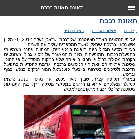
תאונה-תאונת רכבת
תאונת רכבת
>>
>>
>> תאונת רכבת
דף הבית
שאלות ותשובות
תאונת דרכים
על פי הנתונים מאתר האינטרנט של רכבת ישראל, בשנת 2012, 40 מליון
איש נסעו ברכבת ישראל, כאשר המספרים עולים עם השנים.
בעיית מסיגי הגבול הינה תופעה בינלאומית, המהווה אתגר משמעותי
בהפעלת רכבות. התופעה היומיומית המצערת של מסיגי גבול ומשוטטים
בקרבת מסילת ברזל או החוצים אותה שלא במקום מוסדר על פי החוק,
מסכנת את חייהם ואת חיי הנוסעים ברכבת
,
גורמת להפרעות בתפעול
הרכבת ולסיכונים בטיחותיים בעלי פוטנציאל חמור לנזקים בנפש, בגוף
וברכוש.
במהלך תקופה קצרה, שבין ינואר 2009 ועד מרס 2010 נרשמו
למעלה מאלפיים אירועים חריגים במפגשי מסילה דרך, בגין התנהגות
מסוכנת של כלי רכב המתקרבים למפגש: