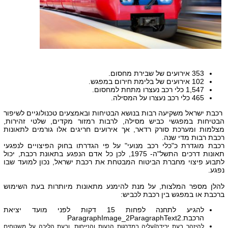
353 אירועים של שבירת מחסום.
102 אירועים של בלימת חירום במפגש.
1,547 כלי רכב נעצרו מתחת למחסום.
465 כלי רכב נעצרו על המסילה.
רכבת ישראל משקיעה רבות בנושא הבטיחות ובאמצעים טכנולוגיים לשיפור
הבטיחות במפגשי כביש מסילה, לרבות רמזור מקדים, שלטי זהירות,
מצלמות ומערכת סורק רדאר, אך אירועים חריגים אלו גורמים לתאונות
רכבת רבות מדי שנה.
רכבת מוגדרת כ"כלי רכב מנועי" על פי הגדרתו בחוק הפיצויים לנפגעי
תאונות דרכים התשל"ה- 1975, לכן כל אדם הנפגע בתאונת רכבת, יכול
לתבוע פיצוי מחברת הביטוח המבטחת את רכבת ישראל, נכון למועד שבו
נפגע.
להלן מספר המלצות, על מנת להימנע מתאונות מיותרות בעת השימוש
ברכבת או במפגש בין רכבת לכביש:
להגיע לתחנה לפחות 15 דקות לפני מועד יציאת
הרכבת.
ParagraphImage_2ParagraphText2
להיזהר בעת ירידה/עליה במדרגות הנעות והנייחות, ובעת הליכה על משטחים